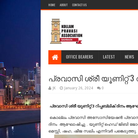
HOME
ABOUT
CONTACT US
OFFICE BEARERS
LATEST
NEWS
പ്രവാസി ശ്രീ യൂണിറ്റ് 
JK
January 26, 2024
0
പ്രവാസി ശ്രീ യൂണിറ്റ് 3 റിപ്പബ്ലിക് ദിനം ആ
കൊല്ലം പ്രവാസി അസോസിയേഷൻ
പ്രവാസി
ദിനം ആഘോഷിച്ചു . യൂണിറ്റ് ഹെഡ് ജിബി ജോ
മെസ്സി, ഷഹ, ഷീജ സലിം എന്നിവർ പങ്കെടുത്തു