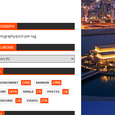
TOGRAPHY
tography/post-per-tag
G ARCHIVE
S
(100)
(390)
OUNCEMENT
BAHRAIN
(410)
(7)
(4)
TURE
KERALA
PHOTOS
(3)
(15)
VASISREE
VIDEOS
WS