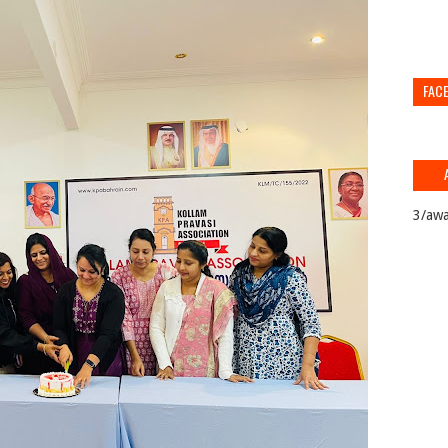
FAC
3/awa