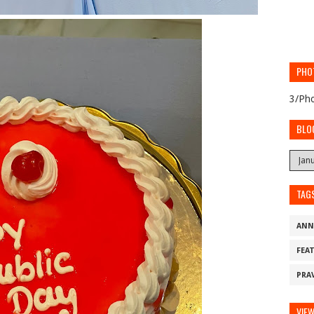
PHO
3/Pho
BLO
TAG
ANN
FEA
PRA
VIE