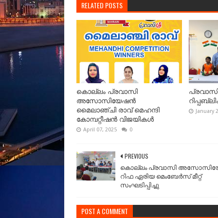
RELATED POSTS
കൊല്ലം പ്രവാസി
പ്രവാസി 
അസോസിയേഷൻ
റിപ്പബ്
മൈലാഞ്ചി രാവ് മെഹന്ദി
January 
കോമ്പറ്റീഷൻ വിജയികൾ
April 07, 2025
0
PREVIOUS
കൊല്ലം പ്രവാസി അസോസി
റിഫ ഏരിയ മെംബേർസ് മീറ്റ്
സംഘടിപ്പിച്ചു
POST A COMMENT