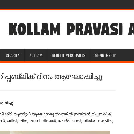
CHARITY
KOLLAM
BENEFIT MERCHANTS
MEMBERSHIP
3 റിപ്പബ്ലിക് ദിനം ആഘോഷിച്ചു
ഘോഷിച്ചു
 ശ്രീ യൂണിറ്റ് 3 യുടെ നേതൃത്വത്തിൽ ഇന്ത്യൻ റിപ്പബ്ലിക്
ൺ, ബിജി, ലിജ, ഷാനി നിസാർ, ഷേർമി റെജി, നിത്യ, സുജിത,
.