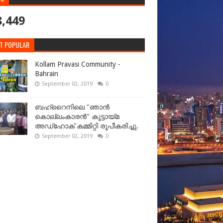
8,449
T POPULAR
Kollam Pravasi Community -
Bahrain
September 02, 2019
0
ബഹ്‌റൈനിലെ "ഞാൻ
കൊല്ലംകാരൻ" കൂട്ടായ്‌മ
അഡ്‌ഹോക് കമ്മിറ്റി രൂപീകരിച്ചു.
September 02, 2019
0