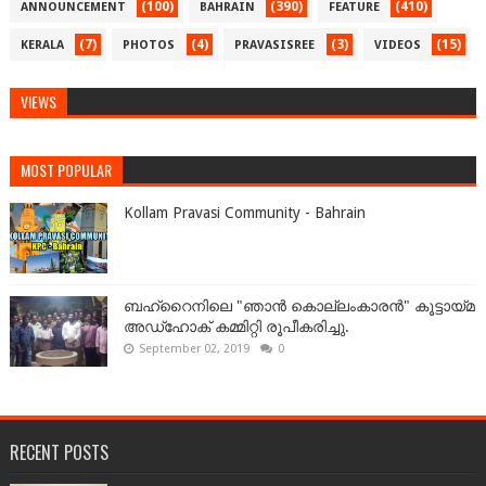
(100)
(390)
(410)
ANNOUNCEMENT
BAHRAIN
FEATURE
(7)
(4)
(3)
(15)
KERALA
PHOTOS
PRAVASISREE
VIDEOS
VIEWS
MOST POPULAR
Kollam Pravasi Community - Bahrain
ബഹ്‌റൈനിലെ "ഞാൻ കൊല്ലംകാരൻ" കൂട്ടായ്‌മ
അഡ്‌ഹോക് കമ്മിറ്റി രൂപീകരിച്ചു.
September 02, 2019
0
RECENT POSTS