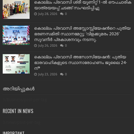
കൊല്ലം പ്രവാസി ശ്രീ യൂണിറ്റ് 1-ൽ ഔപചാരിക
യാത്രയയപ്പ് ചടങ്ങ് സംഘടിപ്പിച്ചു
July 28, 2026
0
കൊല്ലം പ്രവാസി അസ്സോസ്സിയേഷന്‍റെ പുതിയ
ഭരണസമിതി സ്ഥാനമേറ്റു; ‘വിളക്കുമരം 2026’
സുവനീർ പ്രകാശനവും നടന്നു.
July 26, 2026
0
കൊല്ലം പ്രവാസി അസോസിയേഷൻ: പുതിയ
ഭാരവാഹികളുടെ സ്ഥാനാരോഹണം ജൂലൈ 24-
ന്*
July 23, 2026
0
അറിയിപ്പുകൾ
3/Business/post-per-tag
RECENT IN NEWS
3/news/post-per-tag
IMPORTANT