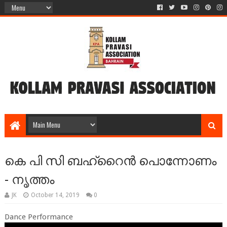
കെ പി സി ബഹ്‌റൈൻ പൊന്നോണം
- നൃത്തം
JK
October 14, 2019
0
Dance Performance