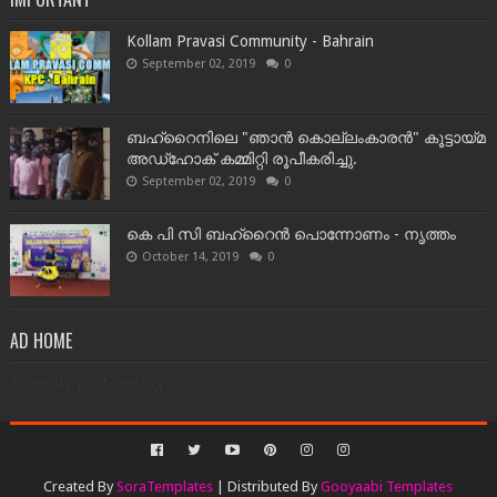
Kollam Pravasi Community - Bahrain
September 02, 2019
0
ബഹ്‌റൈനിലെ "ഞാൻ കൊല്ലംകാരൻ" കൂട്ടായ്‌മ
അഡ്‌ഹോക് കമ്മിറ്റി രൂപീകരിച്ചു.
September 02, 2019
0
കെ പി സി ബഹ്‌റൈൻ പൊന്നോണം - നൃത്തം
October 14, 2019
0
AD HOME
3/Beauty/post-per-tag
Created By
SoraTemplates
| Distributed By
Gooyaabi Templates