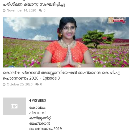
പരിശീലന ക്ലാസ്സ് സംഘടിപ്പിച്ചു
November 14, 2020
0
കൊല്ലം പ്രവാസി അസ്സോസിയേഷൻ ബഹ്‌റൈൻ കെ.പി.എ
പൊന്നോണം 2020 - Episode 3
October 25, 2020
0
PREVIOUS
കൊല്ലം
പ്രവാസി
കമ്മ്യൂണിറ്റി
ബഹ്‌റൈൻ
പൊന്നോണം 2019