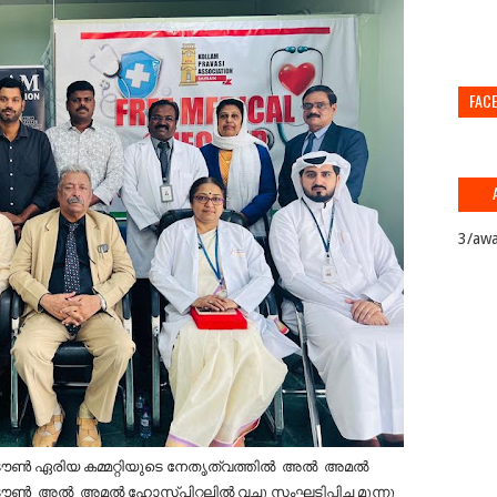
FAC
3/awa
ൺ ഏരിയ കമ്മറ്റിയുടെ നേതൃത്വത്തിൽ അൽ അമൽ
ൽ അമൽ ഹോസ്പിറ്റലിൽ വച്ചു സംഘടിപ്പിച്ച മൂന്നു