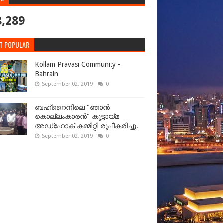
8,289
T POPULAR
Kollam Pravasi Community -
Bahrain
September 02, 2019
0
ബഹ്‌റൈനിലെ "ഞാൻ
കൊല്ലംകാരൻ" കൂട്ടായ്‌മ
അഡ്‌ഹോക് കമ്മിറ്റി രൂപീകരിച്ചു.
September 02, 2019
0