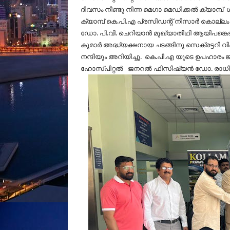
ദിവസം നീണ്ടു നിന്ന മെഗാ മെഡിക്കൽ ക്യാമ്പ
ക്യാമ്പ് കെ.പി.എ പ്രസിഡന്റ് നിസാർ കൊല്ലം
ഡോ. പി.വി. ചെറിയാൻ മുഖ്യാതിഥി ആയിപങ്കെട
കുമാർ അദ്ധ്യക്ഷനായ ചടങ്ങിനു സെക്രട്ടറി 
നന്ദിയും അറിയിച്ചു. കെ.പി.എ യുടെ ഉപഹാര
ഹോസ്പിറ്റൽ
ജനറൽ ഫിസിഷ്യൻ
ഡോ. രാധിക