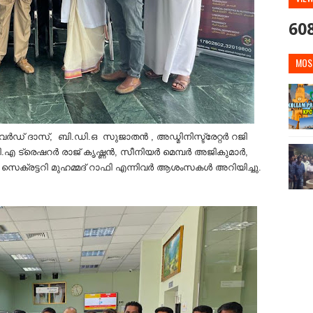
60
MOS
ഡ് ദാസ്, ബി.ഡി.ഒ സുജാതൻ , അഡ്മിനിസ്ട്രേറ്റർ റജി
.എ ട്രെഷറർ രാജ് കൃഷ്ണൻ, സീനിയർ മെമ്പർ അജികുമാർ,
െക്രട്ടറി മുഹമ്മദ് റാഫി എന്നിവർ ആശംസകൾ അറിയിച്ചു.