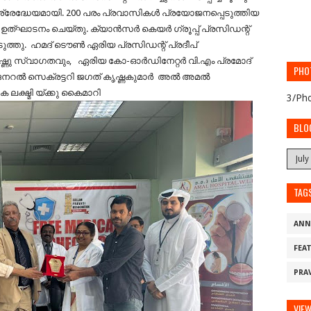
് ശ്രേദ്ധേയമായി. 200 പരം പ്രവാസികൾ പ്രയോജനപ്പെടുത്തിയ
 ഉത്‌ഘാടനം ചെയ്തു. ക്യാൻസർ കെയർ ഗ്രൂപ്പ് പ്രസിഡന്റ്
ുത്തു. ഹമദ് ടൌൺ ഏരിയ പ്രസിഡന്റ് പ്രദീപ്
വിഷ്ണു സ്വാഗതവും, ഏരിയ കോ-ഓർഡിനേറ്റർ വി.എം പ്രമോദ്
PHO
ം ജനറൽ സെക്രട്ടറി ജഗത് കൃഷ്ണകുമാർ അൽ അമൽ
 ലക്ഷ്മി യ്ക്കു കൈമാറി
3/Pho
BLO
TAG
ANN
FEA
PRA
VIE