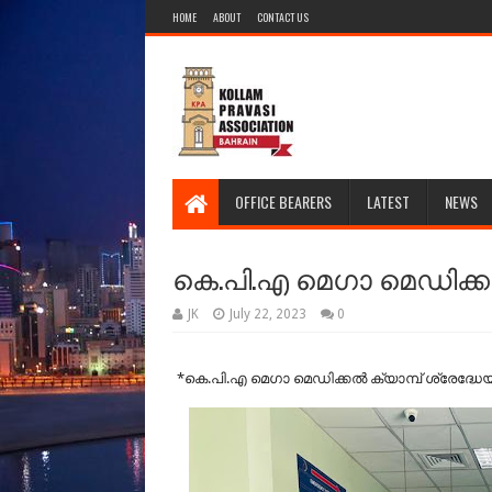
HOME
ABOUT
CONTACT US
OFFICE BEARERS
LATEST
NEWS
കെ.പി.എ മെഗാ മെഡിക്കൽ
JK
July 22, 2023
0
*കെ.പി.എ മെഗാ മെഡിക്കൽ ക്യാമ്പ് ശ്രേദ്ധേ