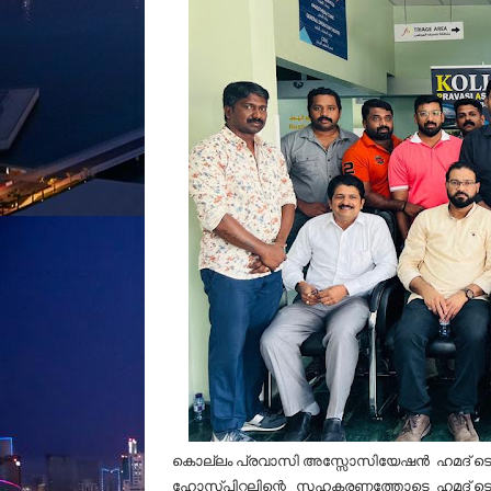
കൊല്ലം പ്രവാസി അസ്സോസിയേഷൻ ഹമദ് ടൌ
ഹോസ്പിറ്റലിന്റെ
സഹകരണത്തോടെ ഹമദ് ടൌൺ അ