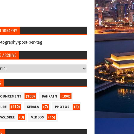
TOGRAPHY
tography/post-per-tag
G ARCHIVE
S
(100)
(390)
OUNCEMENT
BAHRAIN
(410)
(7)
(4)
TURE
KERALA
PHOTOS
(3)
(15)
VASISREE
VIDEOS
WS