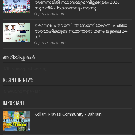
ഭരണസമിതി സ്ഥാനമേറ്റു; ‘വിളക്കുമരം 2026’
സുവനീർ പ്രകാശനവും നടന്നു.
July 26, 2026
0
കൊല്ലം പ്രവാസി അസോസിയേഷൻ: പുതിയ
ഭാരവാഹികളുടെ സ്ഥാനാരോഹണം ജൂലൈ 24-
ന്*
July 23, 2026
0
അറിയിപ്പുകൾ
3/Business/post-per-tag
RECENT IN NEWS
3/news/post-per-tag
IMPORTANT
Kollam Pravasi Community - Bahrain