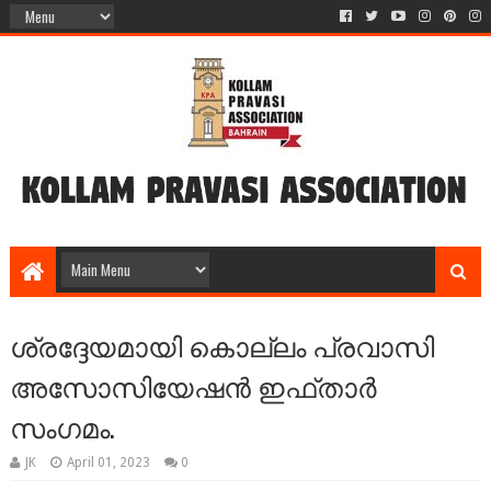
ശ്രദ്ദേയമായി കൊല്ലം പ്രവാസി
അസോസിയേഷന്‍ ഇഫ്താര്‍
സംഗമം.
JK
April 01, 2023
0