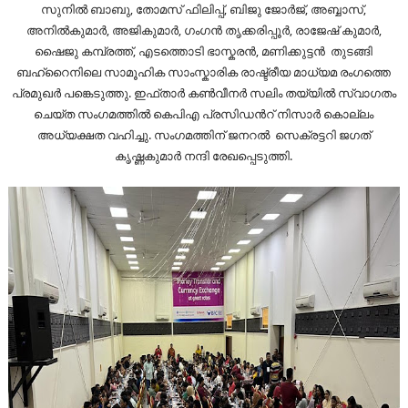
സുനിൽ ബാബു, തോമസ് ഫിലിപ്പ്, ബിജു ജോർജ്, അബ്ബാസ്,
അനിൽകുമാർ, അജികുമാർ, ഗംഗൻ തൃക്കരിപ്പൂർ, രാജേഷ് കുമാർ,
ഷൈജു കമ്പ്രത്ത്, എടത്തൊടി ഭാസ്കരൻ, മണിക്കുട്ടൻ തുടങ്ങി
ബഹ്റൈനിലെ സാമൂഹിക സാംസ്കാരിക രാഷ്ട്രീയ മാധ്യമ രംഗത്തെ
പ്രമുഖർ പങ്കെടുത്തു. ഇഫ്‌താർ കൺവീനർ സലിം തയ്യിൽ സ്വാഗതം
ചെയ്ത സംഗമത്തില്‍ കെപിഎ പ്രസിഡന്‍റ് നിസാര്‍ കൊല്ലം
അധ്യക്ഷത വഹിച്ചു. സംഗമത്തിന് ജനറൽ സെക്രട്ടറി ജഗത്
കൃഷ്ണകുമാര്‍ നന്ദി രേഖപ്പെടുത്തി.