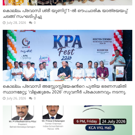
കൊല്ലം പ്രവാസി ശ്രീ യൂണിറ്റ് 1-ൽ ഔപചാരിക യാത്രയയപ്പ്
ചടങ്ങ് സംഘടിപ്പിച്ചു
July 28, 2026
0
കൊല്ലം പ്രവാസി അസ്സോസ്സിയേഷന്‍റെ പുതിയ ഭരണസമിതി
സ്ഥാനമേറ്റു; ‘വിളക്കുമരം 2026’ സുവനീർ പ്രകാശനവും നടന്നു.
July 26, 2026
0