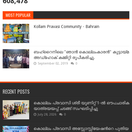
608,478
MOST POPULAR
Kollam Pravasi Community - Bahrain
ബഹ്‌റൈനിലെ "ഞാൻ കൊല്ലംകാരൻ" കൂട്ടായ്‌മ
അഡ്‌ഹോക് കമ്മിറ്റി രൂപീകരിച്ചു.
September 02, 2019
0
RECENT POSTS
കൊല്ലം പ്രവാസി ശ്രീ യൂണിറ്റ് 1-ൽ ഔപചാരിക
യാത്രയയപ്പ് ചടങ്ങ് സംഘടിപ്പിച്ചു
July 28, 2026
0
കൊല്ലം പ്രവാസി അസ്സോസ്സിയേഷന്‍റെ പുതിയ