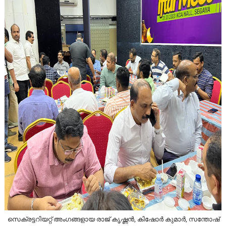
സെക്രട്ടറിയറ്റ് അംഗങ്ങളായ രാജ് കൃഷ്ണൻ, കിഷോർ കുമാർ, സന്തോഷ്‌