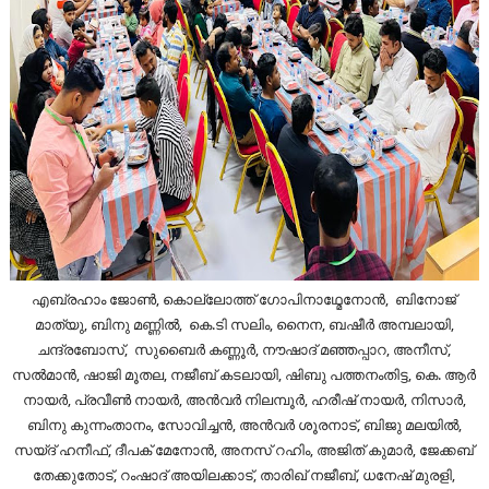
എബ്രഹാം ജോൺ, കൊല്ലോത്ത് ഗോപിനാഥ്മേനോൻ, ബിനോജ്
മാത്യു, ബിനു മണ്ണിൽ, കെ.ടി സലിം, നൈന, ബഷീർ അമ്പലായി,
ചന്ദ്രബോസ്, സുബൈർ കണ്ണൂർ, നൗഷാദ് മഞ്ഞപ്പാറ, അനീസ്,
സൽമാൻ, ഷാജി മൂതല, നജീബ് കടലായി, ഷിബു പത്തനംതിട്ട, കെ. ആർ
നായർ, പ്രവീൺ നായർ, അൻവർ നിലമ്പൂർ, ഹരീഷ് നായർ, നിസാർ,
ബിനു കുന്നംതാനം, സോവിച്ചൻ, അൻവർ ശൂരനാട്, ബിജു മലയിൽ,
സയ്ദ് ഹനീഫ്, ദീപക് മേനോൻ, അനസ് റഹിം, അജിത് കുമാർ, ജേക്കബ്‌
തേക്കുതോട്, റംഷാദ് അയിലക്കാട്, താരിഖ് നജീബ്, ധനേഷ് മുരളി,