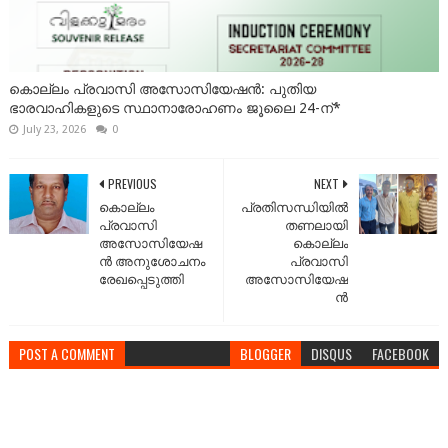
കൊല്ലം പ്രവാസി അസോസിയേഷൻ: പുതിയ
ഭാരവാഹികളുടെ സ്ഥാനാരോഹണം ജൂലൈ 24-ന്*
July 23, 2026
0
PREVIOUS
NEXT
കൊല്ലം
പ്രതിസന്ധിയിൽ
പ്രവാസി
തണലായി
അസോസിയേഷ
കൊല്ലം
ന്‍ അനുശോചനം
പ്രവാസി
രേഖപ്പെടുത്തി
അസോസിയേഷ
ൻ
POST A COMMENT
BLOGGER
DISQUS
FACEBOOK