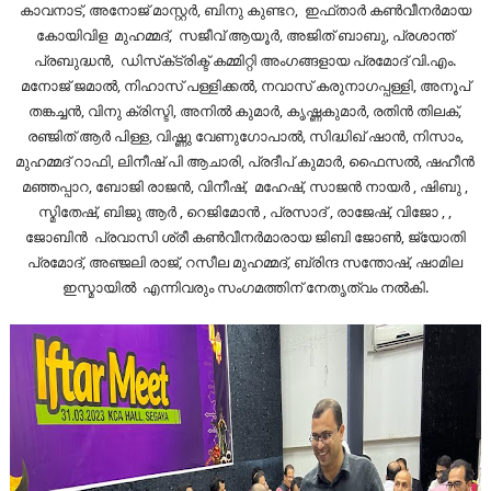
കാവനാട്, അനോജ് മാസ്റ്റർ, ബിനു കുണ്ടറ, ഇഫ്‌താർ കൺവീനർമായ
കോയിവിള മുഹമ്മദ്, സജീവ് ആയൂർ, അജിത് ബാബു, പ്രശാന്ത്
പ്രബുദ്ധൻ, ഡിസ്‌ക്‌ട്രിക്ട് കമ്മിറ്റി അംഗങ്ങളായ പ്രമോദ് വി.എം.
മനോജ്‌ ജമാൽ, നിഹാസ് പള്ളിക്കൽ, നവാസ് കരുനാഗപ്പള്ളി, അനൂപ്
തങ്കച്ചൻ, വിനു ക്രിസ്ടി, അനിൽ കുമാർ, കൃഷ്ണകുമാർ, രതിൻ തിലക്,
രഞ്ജിത് ആർ പിള്ള, വിഷ്ണു വേണുഗോപാൽ, സിദ്ധിഖ് ഷാൻ, നിസാം,
മുഹമ്മദ് റാഫി, ലിനീഷ് പി ആചാരി, പ്രദീപ് കുമാർ, ഫൈസൽ, ഷഹീൻ
മഞ്ഞപ്പാറ, ബോജി രാജൻ, വിനീഷ്, മഹേഷ്, സാജൻ നായർ , ഷിബു ,
സ്മിതേഷ്, ബിജു ആർ , റെജിമോൻ , പ്രസാദ് , രാജേഷ്, വിജോ , ,
ജോബിൻ പ്രവാസി ശ്രീ കൺവീനർമാരായ ജിബി ജോൺ, ജ്യോതി
പ്രമോദ്, അഞ്ജലി രാജ്, റസീല മുഹമ്മദ്, ബ്രിന്ദ സന്തോഷ്, ഷാമില
ഇസ്മായിൽ എന്നിവരും സംഗമത്തിന് നേതൃത്വം നല്‍കി.