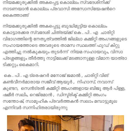
നിയമക്കുരുക്കിൽ അകപ്പെട്ട കൊല്ലം സ്വദേശിനിക്ക്
നാടണയാൻ കൊല്ലം പ്രവാസി അസോസിയേഷൻറെ
കൈത്താങ്ങ്
നിയമക്കുരുക്കിൽ അകപ്പെട്ടു ബുദ്ധിമുട്ടിയ കൊല്ലം
കൊട്ടാരക്കര സ്വദേശി ചിത്രയ്ക്ക് കെ . പി . എ ചാരിറ്റി
വിഭാഗത്തിന്റെ നേതൃത്വത്തിൽ ജില്ലാ കമ്മിറ്റി അംഗങ്ങളുടെ
സഹായത്തോടെ അവരുടെ താമസ സ്ഥലത്ത് ഫുഡ് കിറ്റു
എത്തിച്ചു നൽകുകയും തുടർന്ന് നിയമ സഹായവും, വിസാ
പ്രശ്നങ്ങളും തീർത്തു നാട്ടിലേക്ക് മടങ്ങാനുള്ള വിമാന യാത്രാ
ടിക്കറ്റും കൈമാറി.
കെ . പി . എ ട്രെഷറർ മനോജ് ജമാൽ , ചാരിറ്റി വിങ്
കൺവീനർമാരായ സജീവ് ആയൂർ , നിഹാസ്, നവാസ്
കുണ്ടറ, സെൻട്രൽ കമ്മിറ്റി അംഗങ്ങളായ ബിജു ആർ പിള്ള,
ഷമീർ സലിം, റെജിമോൻ , ഡിസ്ട്രിക്ട് കമ്മിറ്റി അംഗം
സന്തോഷ്, സാമൂഹിക പ്രവർത്തകൻ സലാം മമ്പാട്ടുമൂല
എന്നിവർ സന്നിഹിതരായിരുന്നു