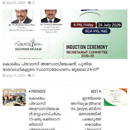
July 26, 2026
0
കൊല്ലം പ്രവാസി അസോസിയേഷൻ: പുതിയ
ഭാരവാഹികളുടെ സ്ഥാനാരോഹണം ജൂലൈ 24-ന്*
July 23, 2026
0
PREVIOUS
NEXT
കൊല്ലം
ഇന്ത്യയെ
പ്രവാസി
അറിയുക (Bharat
അസോസിയേഷ
Ko Janiye) ക്വിസ്
ൻ സ്നേഹസ്പർശം
മത്സരത്തിൽ
15-മതു രക്തദാന
പങ്കെടുത്ത്
ക്യാമ്പ്
കൊല്ലം
ശ്രദ്ധേയമായി
പ്രവാസി