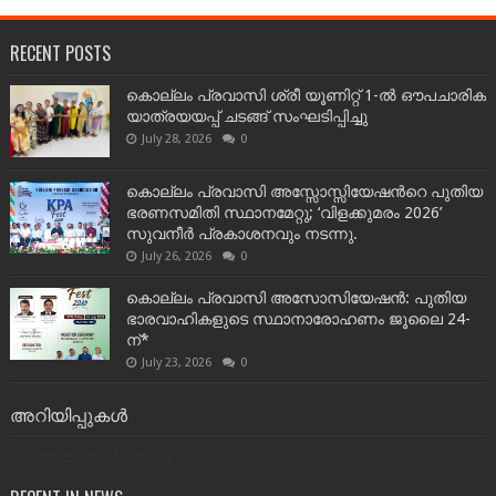
RECENT POSTS
കൊല്ലം പ്രവാസി ശ്രീ യൂണിറ്റ് 1-ൽ ഔപചാരിക
യാത്രയയപ്പ് ചടങ്ങ് സംഘടിപ്പിച്ചു
July 28, 2026
0
കൊല്ലം പ്രവാസി അസ്സോസ്സിയേഷന്‍റെ പുതിയ
ഭരണസമിതി സ്ഥാനമേറ്റു; ‘വിളക്കുമരം 2026’
സുവനീർ പ്രകാശനവും നടന്നു.
July 26, 2026
0
കൊല്ലം പ്രവാസി അസോസിയേഷൻ: പുതിയ
ഭാരവാഹികളുടെ സ്ഥാനാരോഹണം ജൂലൈ 24-
ന്*
July 23, 2026
0
അറിയിപ്പുകൾ
3/Business/post-per-tag