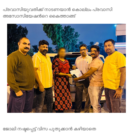
പ്രവാസിയുവതിക്ക് നാടണയാൻ കൊല്ലം പ്രവാസി
അസോസിയേഷൻറെ കൈത്താങ്ങ്
ജോലി നഷ്ടപ്പെട്ട് വിസ പുതുക്കാൻ കഴിയാതെ