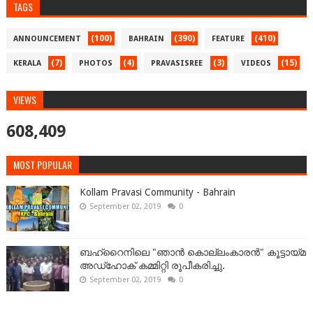
TAGS
(100)
(390)
(410)
ANNOUNCEMENT
BAHRAIN
FEATURE
(7)
(4)
(3)
(15)
KERALA
PHOTOS
PRAVASISREE
VIDEOS
VIEWS
608,409
MOST POPULAR
Kollam Pravasi Community - Bahrain
September 02, 2019
0
ബഹ്‌റൈനിലെ "ഞാൻ കൊല്ലംകാരൻ" കൂട്ടായ്‌മ
അഡ്‌ഹോക് കമ്മിറ്റി രൂപീകരിച്ചു.
September 02, 2019
0