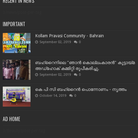
RECENT IN NEWS
3/news/post-per-tag
IMPORTANT
Kollam Pravasi Community - Bahrain
September 02, 2019
0
ബഹ്‌റൈനിലെ "ഞാൻ കൊല്ലംകാരൻ" കൂട്ടായ്‌മ
അഡ്‌ഹോക് കമ്മിറ്റി രൂപീകരിച്ചു.
September 02, 2019
0
കെ പി സി ബഹ്‌റൈൻ പൊന്നോണം - നൃത്തം
October 14, 2019
0
AD HOME
3/Beauty/post-per-tag