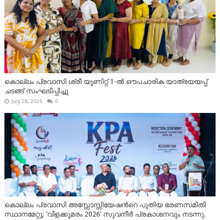
കൊല്ലം പ്രവാസി ശ്രീ യൂണിറ്റ് 1-ൽ ഔപചാരിക യാത്രയയപ്പ്
ചടങ്ങ് സംഘടിപ്പിച്ചു
July 28, 2026
0
കൊല്ലം പ്രവാസി അസ്സോസ്സിയേഷന്‍റെ പുതിയ ഭരണസമിതി
സ്ഥാനമേറ്റു; ‘വിളക്കുമരം 2026’ സുവനീർ പ്രകാശനവും നടന്നു.