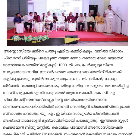
അസ്സോസിയേഷൻ്റെ പത്തു ഏരിയ കമ്മിറ്റികളും, വനിതാ വിഭാഗം
പ്രവാസി ശ്രീയും പങ്കെടുത്ത നയന മനോഹരമായ ഘോഷയാത്ര
ഓണാഘോഷത്തിന് മാറ്റ് കൂട്ടി. 1000 ൽ പരം പേർക്കുള്ള വിഭവ
സമൃദ്ധമായ സദ്യ, ഈ വർഷത്തെ ഓണാഘോഷത്തിന് മികവേകി.
കുട്ടികളുടെയും മുതിർന്നവരുടെയും കലാ പരിപാടികൾ, കേരള
ശ്രീമാൻ - മലയാളി മങ്ക മത്സരം, തിരുവാതിര, സഹൃദയ അവതരിപ്പിച്ച
നാടൻ പാട്ടുകൾ എന്നിവ കൂടുതൽ ആവേശമാക്കി. കെ . പി . എ
പ്രസിഡന്റ് അനോജ് മാസ്റ്ററിന്റെ അധ്യക്ഷതയിൽ നടന്ന
ഓണാഘോഷ പരിപാടിയിൽ ജനറൽ സെക്രട്ടറി പ്രശാന്ത് പ്രബുദ്ധൻ
സ്വാഗതം പറഞ്ഞു. യു . എ . ഇ യിലെ സാമൂഹ്യ പ്രവർത്തകൻ
അഷ്‌റഫ് താമരശ്ശേരി മുഖ്യാഥിതിയായി പങ്കെടുത്തു. ഇന്ത്യൻ സ്കൂൾ
ചെയർമാൻ ബിനു മണ്ണിൽ, കൊല്ലം പ്രവാസി അസോസിയേഷൻ
രക്ഷധികാരി പ്രിൻസ് നടരാജൻ, ബഹ്‌റൈൻ കേരളീയ സമാജം ജനറൽ