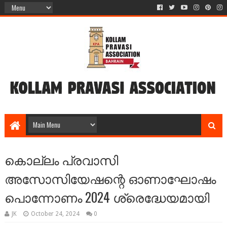
കൊല്ലം പ്രവാസി
അസോസിയേഷന്റെ ഓണാഘോഷം
പൊന്നോണം 2024 ശ്രെദ്ധേയമായി
JK
October 24, 2024
0