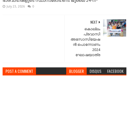
ഭാരവാഹികളുടെ സ്ഥാനാരോഹണം ജൂലൈ 24-ന്*
July 23, 2026
0
NEXT
കൊല്ലം
പ്രവാസി
അസോസിയേഷ
ൻ പൊന്നോണം
2024
ഘോഷയാത്ര
POST A COMMENT
BLOGGER
DISQUS
FACEBOOK