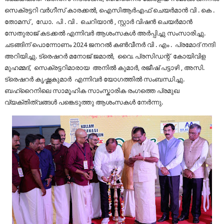
സെക്രട്ടറി വർഗീസ് കാരക്കൽ, ഐസിആർഎഫ് ചെയർമാൻ വി . കെ .
തോമസ് , ഡോ. പി . വി . ചെറിയാൻ , സ്റ്റാർ വിഷൻ ചെയർമാൻ
സേതുരാജ് കടക്കൽ എന്നിവർ ആശംസകൾ അർപ്പിച്ചു സംസാരിച്ചു.
ചടങ്ങിന് പൊന്നോണം 2024 ജനറൽ കൺവീനർ വി . എം . പ്രമോദ് നന്ദി
അറിയിച്ചു. ട്രെഷറർ മനോജ് ജമാൽ, വൈ. പ്രസിഡന്റ് കോയിവിള
മുഹമ്മദ്, സെക്രട്ടറിമാരായ അനിൽ കുമാർ, രജീഷ് പട്ടാഴി , അസി.
ട്രെഷറർ കൃഷ്ണകുമാർ എന്നിവർ യോഗത്തിൽ സംബന്ധിച്ചു.
ബഹ്‌റൈനിലെ സാമൂഹിക സാംസ്കാരിക രംഗത്തെ പ്രമുഖ
വ്യക്തിത്വങ്ങൾ പങ്കെടുത്തു ആശംസകൾ നേർന്നു.