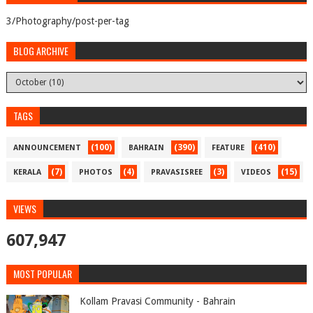
3/Photography/post-per-tag
BLOG ARCHIVE
TAGS
(100)
(390)
(410)
ANNOUNCEMENT
BAHRAIN
FEATURE
(7)
(4)
(3)
(15)
KERALA
PHOTOS
PRAVASISREE
VIDEOS
VIEWS
607,947
MOST POPULAR
Kollam Pravasi Community - Bahrain