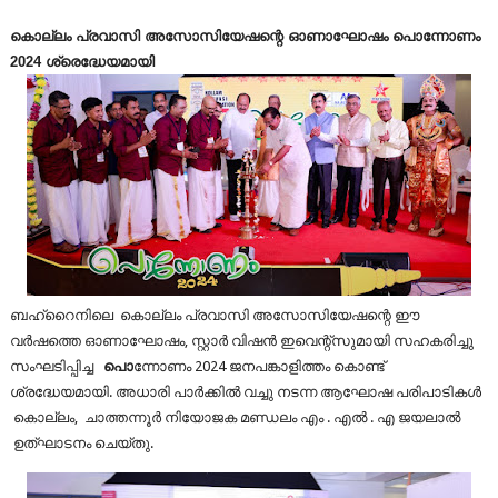
കൊല്ലം പ്രവാസി അസോസിയേഷന്റെ ഓണാഘോഷം പൊന്നോണം
2024 ശ്രെദ്ധേയമായി
ബഹ്‌റൈനിലെ കൊല്ലം പ്രവാസി അസോസിയേഷന്റെ ഈ
വർഷത്തെ ഓണാഘോഷം, സ്റ്റാർ വിഷൻ ഇവെന്റ്‌സുമായി സഹകരിച്ചു
സംഘടിപ്പിച്ച
പൊ
ന്നോണം 2024 ജനപങ്കാളിത്തം കൊണ്ട്
ശ്രദ്ധേയമായി. അധാരി പാർക്കിൽ വച്ചു നടന്ന ആഘോഷ പരിപാടികൾ
കൊല്ലം, ചാത്തന്നൂർ നിയോജക മണ്ഡലം എം . എൽ . എ ജയലാൽ
ഉത്ഘാടനം ചെയ്തു.