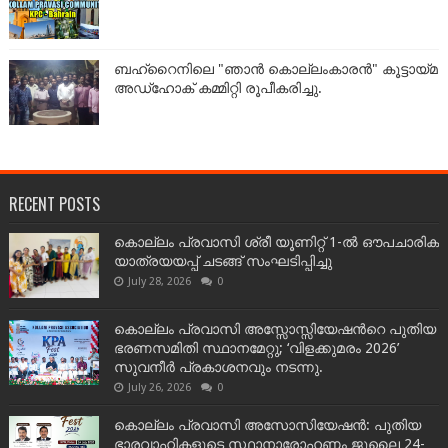
ബഹ്‌റൈനിലെ "ഞാൻ കൊല്ലംകാരൻ" കൂട്ടായ്‌മ
അഡ്‌ഹോക് കമ്മിറ്റി രൂപീകരിച്ചു.
RECENT POSTS
കൊല്ലം പ്രവാസി ശ്രീ യൂണിറ്റ് 1-ൽ ഔപചാരിക
യാത്രയയപ്പ് ചടങ്ങ് സംഘടിപ്പിച്ചു
July 28, 2026
0
കൊല്ലം പ്രവാസി അസ്സോസ്സിയേഷന്‍റെ പുതിയ
ഭരണസമിതി സ്ഥാനമേറ്റു; ‘വിളക്കുമരം 2026’
സുവനീർ പ്രകാശനവും നടന്നു.
July 26, 2026
0
കൊല്ലം പ്രവാസി അസോസിയേഷൻ: പുതിയ
ഭാരവാഹികളുടെ സ്ഥാനാരോഹണം ജൂലൈ 24-