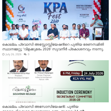
കൊല്ലം പ്രവാസി അസ്സോസ്സിയേഷന്‍റെ പുതിയ ഭരണസമിതി
സ്ഥാനമേറ്റു; ‘വിളക്കുമരം 2026’ സുവനീർ പ്രകാശനവും നടന്നു.
July 26, 2026
0
കൊല്ലം പ്രവാസി അസോസിയേഷൻ: പുതിയ