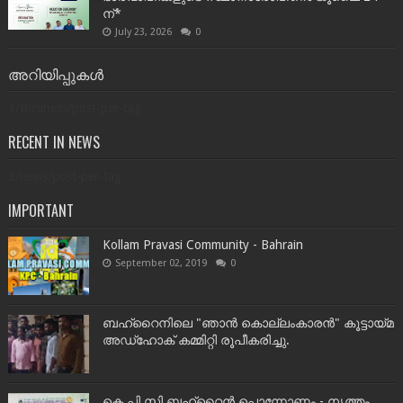
ന്*
July 23, 2026
0
അറിയിപ്പുകൾ
3/Business/post-per-tag
RECENT IN NEWS
3/news/post-per-tag
IMPORTANT
Kollam Pravasi Community - Bahrain
September 02, 2019
0
ബഹ്‌റൈനിലെ "ഞാൻ കൊല്ലംകാരൻ" കൂട്ടായ്‌മ
അഡ്‌ഹോക് കമ്മിറ്റി രൂപീകരിച്ചു.
കെ പി സി ബഹ്‌റൈൻ പൊന്നോണം - നൃത്തം