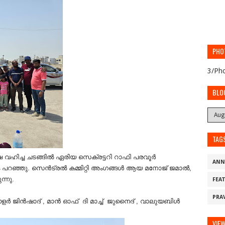
PHO
3/Pho
BLO
TAG
 വഹിച്ച ചടങ്ങിൽ ഏരിയ സെക്രട്ടറി റാഫി പരവൂർ
ANN
 പറഞ്ഞു. സെൻട്രൽ കമ്മിറ്റി അംഗങ്ങൾ ആയ മനോജ് ജമാൽ,
ുന്നു.
FEA
PRA
് ബൗളർ ജിൻഷാദ് , മാൻ ഓഫ് ദി മാച്ച് ജുനൈദ് , വാലുയബിള്‍
VIE