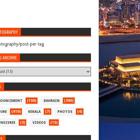
TOGRAPHY
tography/post-per-tag
G ARCHIVE
S
(100)
(390)
OUNCEMENT
BAHRAIN
(410)
(7)
(4)
TURE
KERALA
PHOTOS
(3)
(15)
VASISREE
VIDEOS
WS