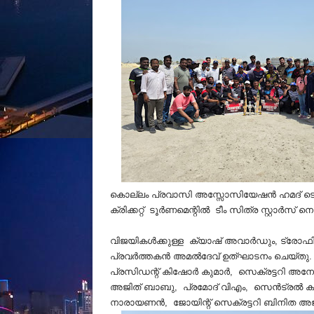
കൊല്ലം പ്രവാസി അസ്സോസിയേഷൻ ഹമദ് ടൌൺ ഏ
ക്രിക്കറ്റ് ടൂർണമെന്റിൽ ടീം സിത്ര സ്റ്റാർസ് 
വിജയികൾക്കുള്ള ക്യാഷ് അവാർഡും, ട്രോഫ
പ്രവര്‍ത്തകന്‍ അമല്‍ദേവ് ഉത്ഘാടനം ചെയ
പ്രസിഡന്റ് കിഷോർ കുമാർ, സെക്രട്ടറി അന
അജിത് ബാബു, പ്രമോദ് വിഎം, സെൻട്രൽ കമ്മിറ്റി
നാരായണന്‍, ജോയിന്റ് സെക്രട്ടറി ബിനിത അ