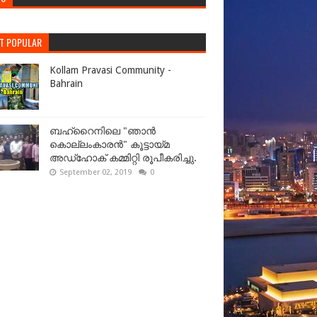
T POPULAR
Kollam Pravasi Community -
Bahrain
ബഹ്‌റൈനിലെ "ഞാൻ
കൊല്ലംകാരൻ" കൂട്ടായ്‌മ
അഡ്‌ഹോക് കമ്മിറ്റി രൂപീകരിച്ചു.
September 02, 2019
0