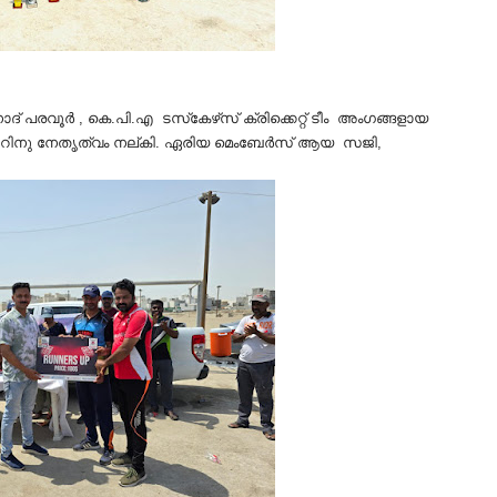
രവൂർ , കെ.പി.എ ടസ്‌കേഴ്‌സ് ക്രിക്കെറ്റ് ടീം അംഗങ്ങളായ
മെന്‍റിനു നേതൃത്വം നല്കി. ഏരിയ മെംബേർസ് ആയ സജി,