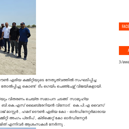
FAC
3/awa
രിയ കമ്മിറ്റിയുടെ നേതൃത്വത്തിൽ സംഘടിപ്പിച്ച
നെ തോല്‍പ്പിച്ചു കൊണ്ട് ടീം ഗെയിം ചെഞ്ചേഴ്സ് വിജയികളായി.
ിയും വിതരണം ചെയ്ത സമാപന ചടങ്ങ് സാമൂഹ്യ
്തു. ബി.കെ.എസ് ലൈബ്രേറിയന്‍ വിനോദ്. കെ.പി.എ വൈസ്
ോജ് മാസ്റ്റർ , ഹമദ് ടൌൺ ഏരിയ കോ - ഓർഡിനേറ്റർമാരായ
 അംഗം പ്രദീപ് , ക്രിക്കെറ്റ് കോ ഓര്‍ഡിനേറ്റര്‍
ജിത് എന്നിവര്‍ ആശംസകൾ നേർന്നു .