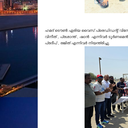
ഹമദ് ടൌൺ ഏരിയ വൈസ് പ്രെഡിഡന്റ് വിനോദ് പ
വിനീത് , പ്രശാന്ത് , ഷാൻ എന്നിവർ ടൂര്‍ണ
പ്രദീപ് , രജിത് എന്നിവര്‍ നിയന്ത്രിച്ചു.