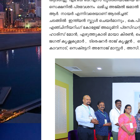
സെക്ഷനിൽ പ്രവേശനം ലഭിച്ച അജ്മൽ ജമാൽ , ഐലൻ
ആർ. നായർ എന്നിവരെയാണ് ആദരിച്ചത്.
ചടങ്ങിൽ ഇന്ത്യൻ സ്കൂൾ ചെയർമാനും , കെ.പ
എഞ്ചിനീയറിംഗ് കോളേജ് അലൂമ്‌നി പ്രസിഡന
ഹാരിസ് മോൻ, എഴുത്തുകാരി മായാ കിരൺ, കെ
ജഗത് കൃഷ്ണകുമാർ , ട്രെഷറർ രാജ് കൃഷ്ണൻ ,
കാവനാട്, സെക്രട്ടറി അനോജ് മാസ്റ്റർ , അസി