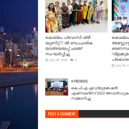
കൊല്ലം പ്രവാസി ശ്രീ
കൊല്ലം
യൂണിറ്റ് 1-ൽ ഔപചാരിക
അസ്സോസ്
യാത്രയയപ്പ് ചടങ്ങ്
ഭരണസമിത
സംഘടിപ്പിച്ചു
‘വിളക്കു
പ്രകാശന
July 28, 2026
0
July 26, 
PREVIOUS
കെ.പി.എ എഡ്യൂക്കേഷൻ
എക്സലൻസ് 2023 അവാർഡു
സമ്മാനിച്ചു
POST A COMMENT