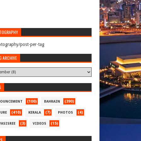
TOGRAPHY
tography/post-per-tag
G ARCHIVE
S
(100)
(390)
OUNCEMENT
BAHRAIN
(410)
(7)
(4)
TURE
KERALA
PHOTOS
(3)
(15)
VASISREE
VIDEOS
WS