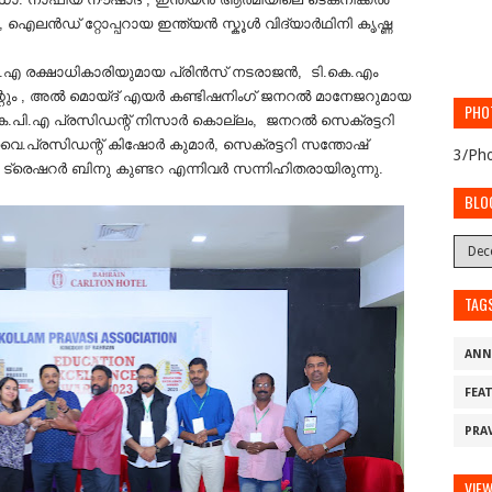
ഡ് റ്റോപ്പറായ ഇന്ത്യന്‍ സ്കൂള്‍ വിദ്യാര്‍ഥിനി കൃഷ്ണ
ി.എ രക്ഷാധികാരിയുമായ പ്രിൻസ് നടരാജൻ, ടി.കെ.എം
്റും , അൽ മൊയ്‌ദ് എയർ കണ്ടിഷനിംഗ് ജനറൽ മാനേജറുമായ
PHO
.പി.എ പ്രസിഡന്റ് നിസാർ കൊല്ലം, ജനറൽ സെക്രട്ടറി
 വൈ.പ്രസിഡന്റ് കിഷോർ കുമാർ, സെക്രട്ടറി സന്തോഷ്
3/Pho
. ട്രെഷറർ ബിനു കുണ്ടറ എന്നിവർ സന്നിഹിതരായിരുന്നു.
BLO
TAG
ANN
FEA
PRA
VIE