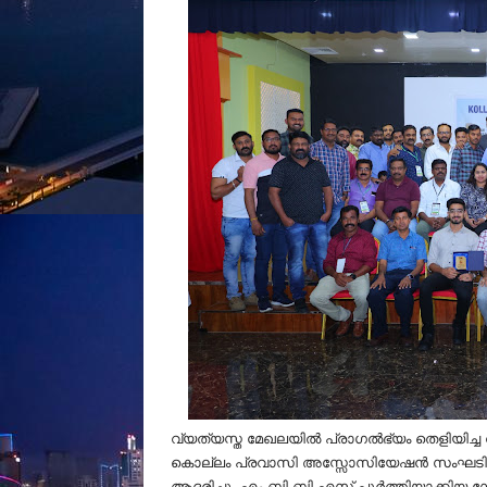
വ്യത്യസ്ത മേഖലയിൽ പ്രാഗൽഭ്യം തെളിയിച്ച
കൊല്ലം പ്രവാസി അസ്സോസിയേഷൻ സംഘടിപ്പ
ആദരിച്ചു. എം.ബി ബി.എസ് പൂർത്തിയാക്കിയ 