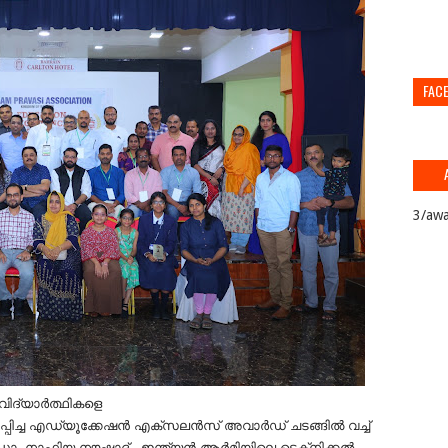
FAC
3/awa
 വിദ്യാർത്ഥികളെ
ിച്ച എഡ്യൂക്കേഷൻ എക്സലൻസ് അവാർഡ് ചടങ്ങിൽ വച്ച്
ഡോ. നാഫിയ നൗഷാദ് , ഇന്ത്യൻ ആർമിയിലെ ടെക്‌നിക്കൽ