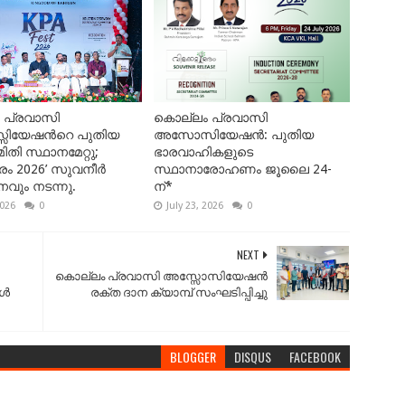
 പ്രവാസി
കൊല്ലം പ്രവാസി
സിയേഷന്‍റെ പുതിയ
അസോസിയേഷൻ: പുതിയ
ി സ്ഥാനമേറ്റു;
ഭാരവാഹികളുടെ
മരം 2026’ സുവനീർ
സ്ഥാനാരോഹണം ജൂലൈ 24-
വും നടന്നു.
ന്*
2026
0
July 23, 2026
0
NEXT
കൊല്ലം പ്രവാസി അസ്സോസിയേഷൻ
കൾ
രക്ത ദാന ക്യാമ്പ് സംഘടിപ്പിച്ചു
BLOGGER
DISQUS
FACEBOOK