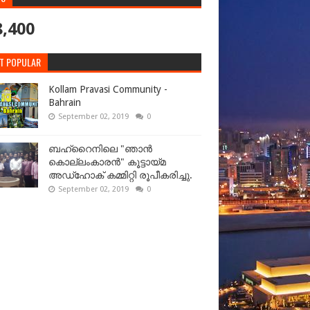
8,400
T POPULAR
Kollam Pravasi Community -
Bahrain
September 02, 2019
0
ബഹ്‌റൈനിലെ "ഞാൻ
കൊല്ലംകാരൻ" കൂട്ടായ്‌മ
അഡ്‌ഹോക് കമ്മിറ്റി രൂപീകരിച്ചു.
September 02, 2019
0