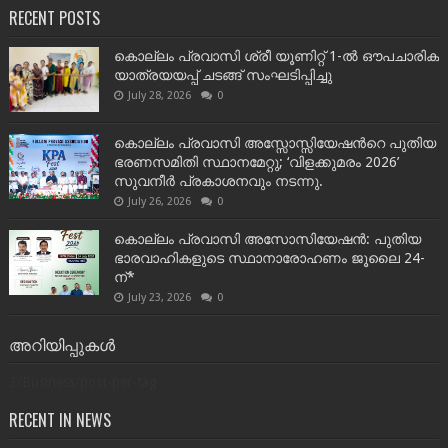
RECENT POSTS
കൊല്ലം പ്രവാസി ശ്രീ യൂണിറ്റ് 1-ൽ ഔപചാരിക
യാത്രയയപ്പ് ചടങ്ങ് സംഘടിപ്പിച്ചു
July 28, 2026
0
കൊല്ലം പ്രവാസി അസ്സോസ്സിയേഷന്‍റെ പുതിയ
ഭരണസമിതി സ്ഥാനമേറ്റു; ‘വിളക്കുമരം 2026’
സുവനീർ പ്രകാശനവും നടന്നു.
July 26, 2026
0
കൊല്ലം പ്രവാസി അസോസിയേഷൻ: പുതിയ
ഭാരവാഹികളുടെ സ്ഥാനാരോഹണം ജൂലൈ 24-
ന്*
July 23, 2026
0
അറിയിപ്പുകൾ
3/Business/post-per-tag
RECENT IN NEWS