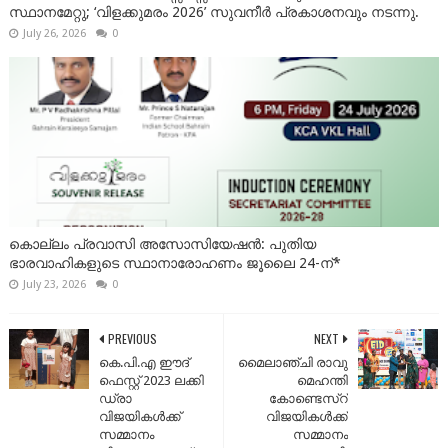
സ്ഥാനമേറ്റു; ‘വിളക്കുമരം 2026’ സുവനീർ പ്രകാശനവും നടന്നു.
July 26, 2026
0
കൊല്ലം പ്രവാസി അസോസിയേഷൻ: പുതിയ
ഭാരവാഹികളുടെ സ്ഥാനാരോഹണം ജൂലൈ 24-ന്*
July 23, 2026
0
PREVIOUS
NEXT
കെ.പി.എ ഈദ്
മൈലാഞ്ചി രാവു
ഫെസ്റ്റ് 2023 ലക്കി
മെഹന്തി
ഡ്രാ
കോണ്ടെസ്റ്
വിജയികൾക്ക്
വിജയികൾക്ക്
സമ്മാനം
സമ്മാനം