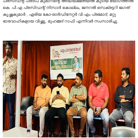
പ്രസിഡന്റ് പ്രദീപ് കുമാറിന്റെ അദ്ധ്യക്ഷതയിൽ കൂടിയ യോഗത്തിൽ
കെ. പി.എ പ്രസിഡന്റ് നിസാർ കൊല്ലം, ജനറൽ സെക്രട്ടറി ജഗത്
കൃഷ്ണകുമാർ , ഏരിയ കോ-ഓർഡിനേറ്റർ വി.എം പ്രമോദ്, മറ്റു
ഭാരവാഹികളായ വിഷ്ണു, മുഹമ്മദ് റാഫി എന്നിവർ സംസാരിച്ചു.