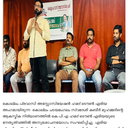
കൊല്ലം പ്രവാസി അസ്സോസിയേഷൻ ഹമദ് ടൌൺ ഏരിയ
അംഗമായിരുന്ന കൊല്ലം ചടയമംഗലം സ്വദേശി കബീർ മുഹമ്മദിന്റെ
ആകസ്മിക നിര്യാണത്തിൽ കെ.പി.എ ഹമദ് ടൌൺ ഏരിയയുടെ
നേതൃത്വത്തിൽ അനുശോചനയോഗം സംഘടിപ്പിച്ചു. ഏരിയ