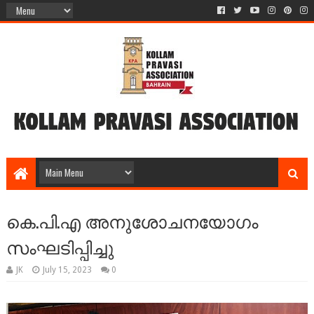
കെ.പി.എ അനുശോചനയോഗം
സംഘടിപ്പിച്ചു
JK
July 15, 2023
0