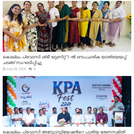
കൊല്ലം പ്രവാസി ശ്രീ യൂണിറ്റ് 1-ൽ ഔപചാരിക യാത്രയയപ്പ്
ചടങ്ങ് സംഘടിപ്പിച്ചു
July 28, 2026
0
കൊല്ലം പ്രവാസി അസ്സോസ്സിയേഷന്‍റെ പുതിയ ഭരണസമിതി