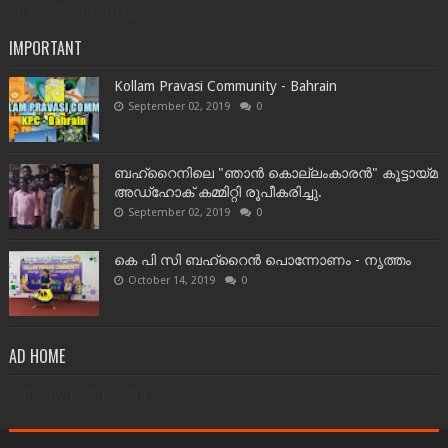
3/news/post-per-tag
IMPORTANT
Kollam Pravasi Community - Bahrain
September 02, 2019
0
ബഹ്‌റൈനിലെ "ഞാൻ കൊല്ലംകാരൻ" കൂട്ടായ്‌മ
അഡ്‌ഹോക് കമ്മിറ്റി രൂപീകരിച്ചു.
September 02, 2019
0
കെ പി സി ബഹ്‌റൈൻ പൊന്നോണം - നൃത്തം
October 14, 2019
0
AD HOME
3/Beauty/post-per-tag