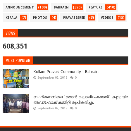
(100)
(390)
(410)
ANNOUNCEMENT
BAHRAIN
FEATURE
(7)
(4)
(3)
(15)
KERALA
PHOTOS
PRAVASISREE
VIDEOS
VIEWS
608,351
MOST POPULAR
Kollam Pravasi Community - Bahrain
September 02, 2019
0
ബഹ്‌റൈനിലെ "ഞാൻ കൊല്ലംകാരൻ" കൂട്ടായ്‌മ
അഡ്‌ഹോക് കമ്മിറ്റി രൂപീകരിച്ചു.
September 02, 2019
0