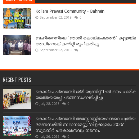
Kollam Pravasi Community - Bahrain
September 02, 2019
0
ബഹ്‌റൈനിലെ "ഞാൻ കൊല്ലംകാരൻ" കൂട്ടായ്‌മ
അഡ്‌ഹോക് കമ്മിറ്റി രൂപീകരിച്ചു.
September 02, 2019
0
RECENT POSTS
കൊല്ലം പ്രവാസി ശ്രീ യൂണിറ്റ് 1-ൽ ഔപചാരിക
യാത്രയയപ്പ് ചടങ്ങ് സംഘടിപ്പിച്ചു
July 28, 2026
0
കൊല്ലം പ്രവാസി അസ്സോസ്സിയേഷന്‍റെ പുതിയ
ഭരണസമിതി സ്ഥാനമേറ്റു; ‘വിളക്കുമരം 2026’
സുവനീർ പ്രകാശനവും നടന്നു.
July 26, 2026
0