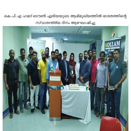
കെ.പി.എ ഹമദ് ടൌൺ ഏരിയയുടെ ആഭിമുഖ്യത്തിൽ ഭാരതത്തിന്റെ
സ്വാതന്ത്ര്യ ദിനം ആഘോഷിച്ചു