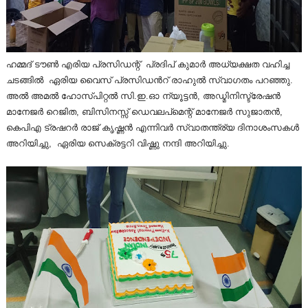
ഹമ്മദ് ടൗൺ എരിയ പ്രസിഡന്റ് പ്രദിപ് കുമാർ അധ്യക്ഷത വഹിച്ച
ചടങ്ങിൽ ഏരിയ വൈസ് പ്രസിഡന്‍റ് രാഹുല്‍ സ്വാഗതം പറഞ്ഞു.
അൽ അമൽ ഹോസ്പിറ്റൽ സി.ഇ.ഓ ന്യൂട്ടൻ, അഡ്മിനിസ്ട്രേഷൻ
മാനേജർ റെജിത, ബിസിനസ്സ് ഡെവലപ്മെന്റ് മാനേജർ സുജാതൻ,
കെപിഎ ട്രഷറര്‍ രാജ് കൃഷ്ണൻ എന്നിവർ സ്വാതന്ത്ര്യ ദിനാശംസകൾ
അറിയിച്ചു, ഏരിയ സെക്രട്ടറി വിഷ്ണു നന്ദി അറിയിച്ചു.