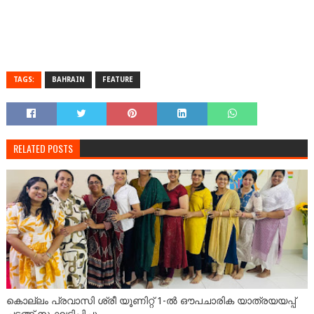
TAGS:
BAHRAIN
FEATURE
RELATED POSTS
കൊല്ലം പ്രവാസി ശ്രീ യൂണിറ്റ് 1-ൽ ഔപചാരിക യാത്രയയപ്പ്