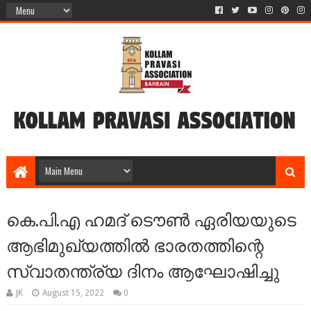
കെ.പി.എ ഹമദ് ടൌൺ ഏരിയയുടെ
ആഭിമുഖ്യത്തിൽ ഭാരതത്തിന്റെ
സ്വാതന്ത്ര്യ ദിനം ആഘോഷിച്ചു
JK
August 15, 2022
0