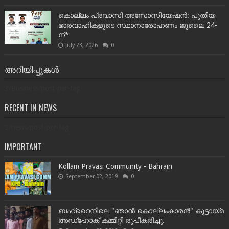
കൊല്ലം പ്രവാസി അസോസിയേഷൻ: പുതിയ
ഭാരവാഹികളുടെ സ്ഥാനാരോഹണം ജൂലൈ 24-
ന്*
July 23, 2026
0
അറിയിപ്പുകൾ
3/Business/post-per-tag
RECENT IN NEWS
3/news/post-per-tag
IMPORTANT
Kollam Pravasi Community - Bahrain
September 02, 2019
0
ബഹ്‌റൈനിലെ "ഞാൻ കൊല്ലംകാരൻ" കൂട്ടായ്‌മ
അഡ്‌ഹോക് കമ്മിറ്റി രൂപീകരിച്ചു.