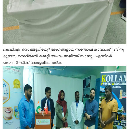
കെ.പി.എ സെക്രട്ടറിയേറ്റ് അംഗങ്ങളായ സന്തോഷ് കാവനാട് , ബിനു
കുണ്ടറ, സെൻട്രൽ കമ്മറ്റി അംഗം അജിത്ത് ബാബു, എന്നിവർ
പരിപാടികൾക്ക് നേതൃത്വം നൽകി.