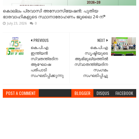
കൊല്ലം പ്രവാസി അസോസിയേഷൻ: പുതിയ
ഭാരവാഹികളുടെ സ്ഥാനാരോഹണം ജൂലൈ 24-ന്*
July 23, 2026
0
PREVIOUS
NEXT
കെ.പി.എ
കെ.പി.എ
ഇന്ത്യൻ
സൃഷ്ടിയുടെ
സ്വതന്ത്രദിന
ആഭിമുഖ്യത്തിൽ
ആഘോഷ
സ്വാതന്ത്ര്യദിന
പരിപാടി
സംഗമം
സംഘടിപ്പിക്കുന്നു
സംഘടിപ്പിച്ചു
POST A COMMENT
BLOGGER
DISQUS
FACEBOOK