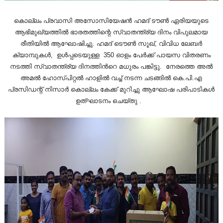
കൊല്ലം പ്രവാസി അസോസിയേഷൻ ഹമദ് ടൗൺ ഏരിയയുടെ
ആഭിമുഖ്യത്തിൽ ഭാരതത്തിന്റെ സ്വാതന്ത്ര്യ ദിനം വിപുലമായ
രീതിയിൽ ആഘോഷിച്ചു. ഹമദ് ടൌണ്‍ സൂഖ്, വിവിധ ലേബര്‍
ക്യാമ്പുകള്‍, ഉള്‍പ്പടെയുള്ള 350 ഓളം പേര്‍ക്ക് പായസ വിതരണം
നടത്തി സ്വാതന്ത്ര്യ ദിനത്തിന്‍റെ മധുരം പങ്കിട്ടു. നേരത്തെ അൽ
അമൽ ഹോസ്പിറ്റൽ ഹാളിൽ വച്ച് നടന്ന ചടങ്ങിൽ കെ.പി.എ
പ്രസിഡന്റ് നിസാർ കൊല്ലം കേക്ക് മുറിച്ചു ആഘോഷ പരിപാടികൾ
ഉത്‌ഘാടനം ചെയ്തു .