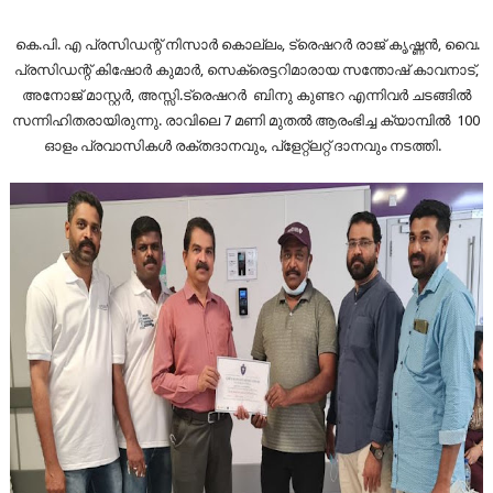
കെ.പി. എ പ്രസിഡന്റ് നിസാർ കൊല്ലം, ട്രെഷറർ രാജ് കൃഷ്ണൻ, വൈ.
പ്രസിഡന്റ് കിഷോർ കുമാർ, സെക്രെട്ടറിമാരായ സന്തോഷ് കാവനാട്,
അനോജ് മാസ്റ്റർ, അസ്സി.ട്രെഷറർ ബിനു കുണ്ടറ എന്നിവർ ചടങ്ങിൽ
സന്നിഹിതരായിരുന്നു. രാവിലെ 7 മണി മുതൽ ആരംഭിച്ച ക്യാമ്പിൽ 100
ഓളം പ്രവാസികൾ രക്തദാനവും, പ്ളേറ്റ്ലറ്റ് ദാനവും നടത്തി.