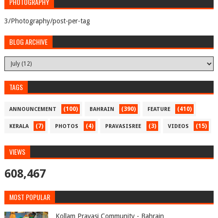
PHOTOGRAPHY
3/Photography/post-per-tag
BLOG ARCHIVE
TAGS
(100)
(390)
(410)
ANNOUNCEMENT
BAHRAIN
FEATURE
(7)
(4)
(3)
(15)
KERALA
PHOTOS
PRAVASISREE
VIDEOS
VIEWS
608,467
MOST POPULAR
Kollam Pravasi Community - Bahrain