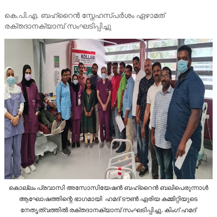
കെ.പി.എ. ബഹ്‌റൈൻ സ്നേഹസ്പർശം ഏഴാമത്
രക്തദാനക്യാമ്പ് സംഘടിപ്പിച്ചു
കൊല്ലം പ്രവാസി അസോസിയേഷൻ ബഹ്‌റൈൻ ബലിപെരുന്നാൾ
ആഘോഷത്തിന്റെ ഭാഗമായി ഹമദ് ടൗൺ ഏരിയ കമ്മിറ്റിയുടെ
നേതൃത്വത്തിൽ രക്തദാനക്യാമ്പ് സംഘടിപ്പിച്ചു. കിംഗ് ഹമദ്