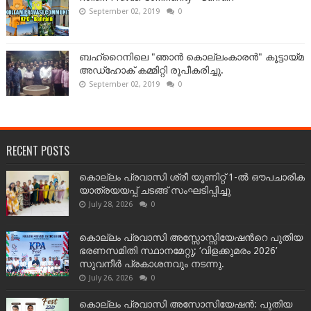
September 02, 2019
0
ബഹ്‌റൈനിലെ "ഞാൻ കൊല്ലംകാരൻ" കൂട്ടായ്‌മ
അഡ്‌ഹോക് കമ്മിറ്റി രൂപീകരിച്ചു.
September 02, 2019
0
RECENT POSTS
കൊല്ലം പ്രവാസി ശ്രീ യൂണിറ്റ് 1-ൽ ഔപചാരിക
യാത്രയയപ്പ് ചടങ്ങ് സംഘടിപ്പിച്ചു
July 28, 2026
0
കൊല്ലം പ്രവാസി അസ്സോസ്സിയേഷന്‍റെ പുതിയ
ഭരണസമിതി സ്ഥാനമേറ്റു; ‘വിളക്കുമരം 2026’
സുവനീർ പ്രകാശനവും നടന്നു.
July 26, 2026
0
കൊല്ലം പ്രവാസി അസോസിയേഷൻ: പുതിയ