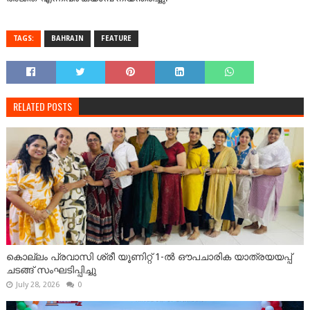
TAGS:
BAHRAIN
FEATURE
RELATED POSTS
കൊല്ലം പ്രവാസി ശ്രീ യൂണിറ്റ് 1-ൽ ഔപചാരിക യാത്രയയപ്പ്
ചടങ്ങ് സംഘടിപ്പിച്ചു
July 28, 2026
0