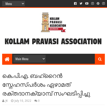
കെ.പി.എ. ബഹ്‌റൈൻ
സ്നേഹസ്പർശം ഏഴാമത്
രക്തദാനക്യാമ്പ് സംഘടിപ്പിച്ചു
JK
July 10, 2022
0