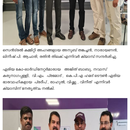
സെൻട്രൽ കമ്മിറ്റി അംഗങ്ങളായ അനൂബ് തങ്കച്ചൻ, നാരായണൻ,
ലിനീഷ് പി. ആചാരി, രതിൻ തിലക് എന്നിവർ ക്യാമ്പ് സന്ദർശിച്ചു.
ഏരിയ കോ-ഓർഡിനേറ്റർമാരായ അജിത് ബാബു, നവാസ്
കരുനാഗപ്പള്ളി, വി.എം. പ്രമോദ് , കെ.പി.എ ഹമദ് ടൌൺ ഏരിയ
ഭാരവാഹികളായ പ്രദീപ് , രാഹുൽ, വിഷ്ണു , വിനീത് എന്നിവർ
ക്യാമ്പിന് നേതൃത്വം നൽകി.