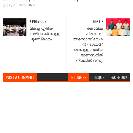
July 23, 2026
0
PREVIOUS
NEXT
മികച്ച ഏരിയ
കൊല്ലം
കമ്മിറ്റികൾക്കുള്ള
പ്രവാസി
പുരസ്‌കാരം
അസോസിയേഷ
ൻ - 2022-24
ലേക്കുള്ള പുതിയ
ഭരണസമിതി
നിലവിൽ വന്നു.
POST A COMMENT
BLOGGER
DISQUS
FACEBOOK