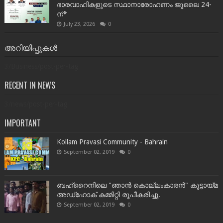
ഭാരവാഹികളുടെ സ്ഥാനാരോഹണം ജൂലൈ 24-
ന്*
July 23, 2026
0
അറിയിപ്പുകൾ
3/Business/post-per-tag
RECENT IN NEWS
3/news/post-per-tag
IMPORTANT
Kollam Pravasi Community - Bahrain
September 02, 2019
0
ബഹ്‌റൈനിലെ "ഞാൻ കൊല്ലംകാരൻ" കൂട്ടായ്‌മ
അഡ്‌ഹോക് കമ്മിറ്റി രൂപീകരിച്ചു.
September 02, 2019
0