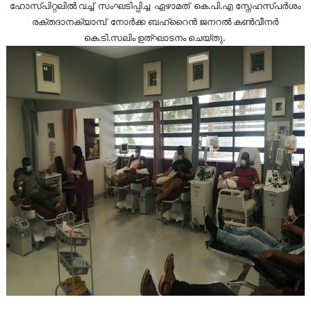
ഹോസ്പിറ്റലിൽ വച്ച് സംഘടിപ്പിച്ച ഏഴാമത് കെ.പി.എ സ്നേഹസ്പർശം
രക്തദാനക്യാമ്പ് നോർക്ക ബഹ്‌റൈൻ ജനറൽ കൺവീനർ
കെ.ടി.സലിം ഉത്‌ഘാടനം ചെയ്തു.