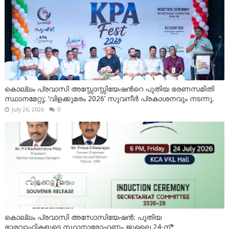
കൊല്ലം പ്രവാസി അസ്സോസ്സിയേഷന്‍റെ പുതിയ ഭരണസമിതി
സ്ഥാനമേറ്റു; ‘വിളക്കുമരം 2026’ സുവനീർ പ്രകാശനവും നടന്നു.
July 26, 2026
0
കൊല്ലം പ്രവാസി അസോസിയേഷൻ: പുതിയ
ഭാരവാഹികളുടെ സ്ഥാനാരോഹണം ജൂലൈ 24-ന്*