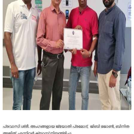
പ്രവാസി ശ്രീ. അംഗങ്ങളായ ജ്യോതി പ്രമോദ്, ജിബി ജോൺ, ബിനിത
അജിത് എന്നിവർ ക്യാമ്പ് നിയന്ത്രിച്ചു.