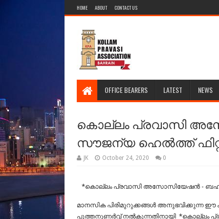
HOME
ABOUT
CONTACT US
OFFICE BEARERS
LATEST
NEWS
കൊല്ലം പ്രവാസി അ
സൗജന്യ ഹെൽത്ത് ഫി
JK
October 24, 2020
0
*കൊല്ലം പ്രവാസി അസോസിയേഷൻ - ബഹ
മാനസിക പിരിമുറുക്കങ്ങൾ അനുഭവിക്കുന്ന ഈ
പുത്തനുണർവ് നൽകുന്നതിനായി *കൊല്ലം 