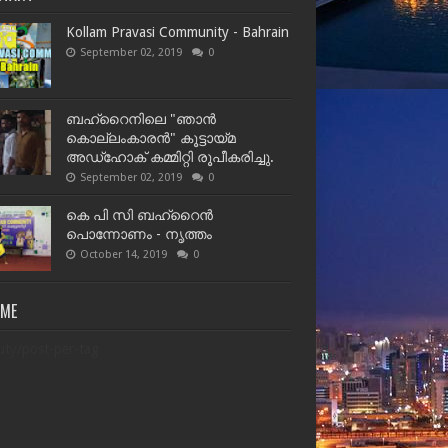
Kollam Pravasi Community - Bahrain
September 02, 2019
0
ബഹ്‌റൈനിലെ "ഞാൻ
കൊല്ലംകാരൻ" കൂട്ടായ്‌മ
അഡ്‌ഹോക് കമ്മിറ്റി രൂപീകരിച്ചു.
September 02, 2019
0
കെ പി സി ബഹ്‌റൈൻ
പൊന്നോണം - നൃത്തം
October 14, 2019
0
OME
uty/post-per-tag