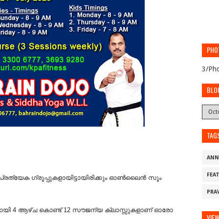
PHO
3/Pho
BLO
TAG
ANN
FEA
ും പ്രത്യേക ഗ്രൂപ്പുകളായിട്ടായിരിക്കും ഓൺലൈൻ സൂം
PRA
യി 4 ആഴ്ച കൊണ്ട് 12 സൗജന്യ ക്ലാസ്സുകളാണ് ഓരോ
VIE