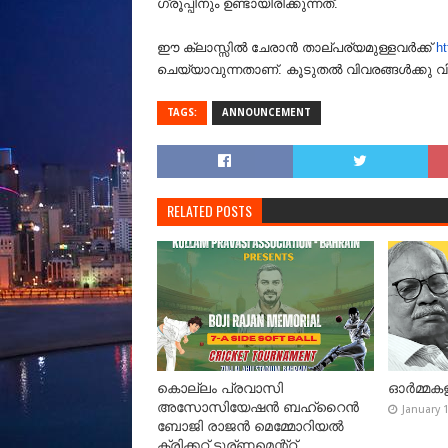
ഗ്രൂപ്പിനും ഉണ്ടായിരിക്കുന്നത്.
ഈ ക്ലാസ്സിൽ ചേരാൻ താല്പര്യമുള്ളവർക്ക്
ht
ചെയ്യാവുന്നതാണ്. കൂടുതൽ വിവരങ്ങൾക്കു വിളി
TAGS:
ANNOUNCEMENT
RELATED POSTS
കൊല്ലം പ്രവാസി
ഓർമ്മകള
അസോസിയേഷൻ ബഹ്‌റൈൻ
January 
ബോജി രാജൻ മെമ്മോറിയൽ
ക്രിക്കറ്റ് ടൂര്ണമെന്റ്റ്