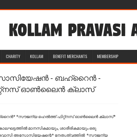
CHARITY
KOLLAM
BENEFIT MERCHANTS
MEMBERSHIP
സോസിയേഷൻ - ബഹ്‌റൈൻ -
റ്റ്നസ് ഓൺലൈൻ ക്ലാസ്
്‌റൈൻ*
*സൗജന്യ ഹെൽത്ത് ഫിറ്റ്നസ് ഓൺലൈൻ ക്ലാസ്*
 കാലഘട്ടത്തിൽ മാനസികമായും, ശാരീരികമായും ഒരു
പ്രവാസി അസോസിയേഷന്റെ* നേതൃത്വത്തിൽ *സൗജന്യ