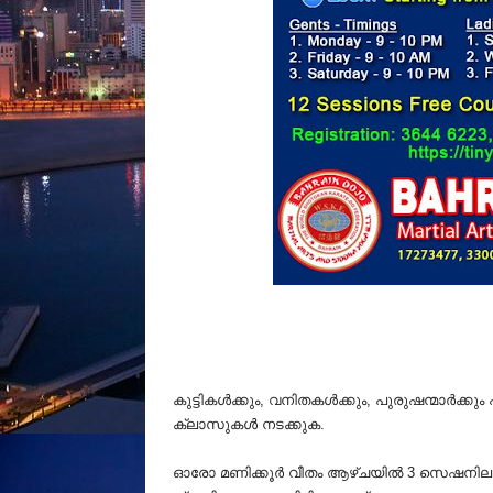
കുട്ടികൾക്കും, വനിതകൾക്കും, പുരുഷന്മാർക്ക
ക്ലാസുകൾ നടക്കുക.
ഓരോ മണിക്കൂർ വീതം ആഴ്ചയിൽ 3 സെഷനിലാ