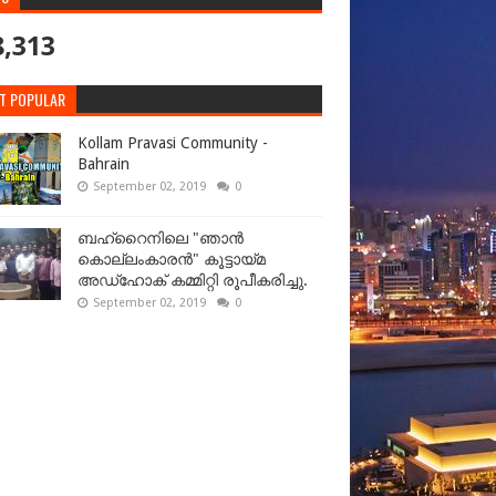
8,313
T POPULAR
Kollam Pravasi Community -
Bahrain
September 02, 2019
0
ബഹ്‌റൈനിലെ "ഞാൻ
കൊല്ലംകാരൻ" കൂട്ടായ്‌മ
അഡ്‌ഹോക് കമ്മിറ്റി രൂപീകരിച്ചു.
September 02, 2019
0