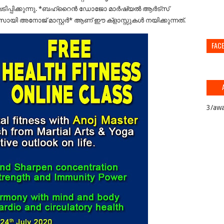
ിപ്പിക്കുന്നു. *ബഹ്‌റൈൻ ഡോജോ മാർഷ്യൽ ആർട്സ്
 അനോജ് മാസ്റ്റർ* ആണ് ഈ ക്‌ളാസ്സുകൾ നയിക്കുന്നത്.
FAC
3/awa