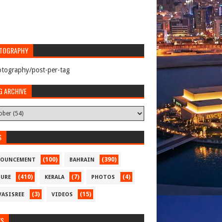
TOGRAPHY
tography/post-per-tag
G ARCHIVE
S
(100)
(390)
OUNCEMENT
BAHRAIN
(410)
(7)
(4)
TURE
KERALA
PHOTOS
(3)
(15)
VASISREE
VIDEOS
WS