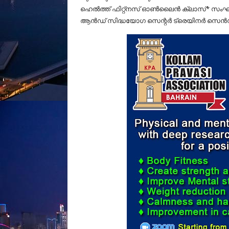
ഹെൽത്ത് ഫിറ്റ്നസ് ഓൺലൈൻ ക്ലാസ്* സംഘട
ആൻഡ് സിദ്ധയോഗ സെന്റർ ട്രെയിനർ സെൻസായി