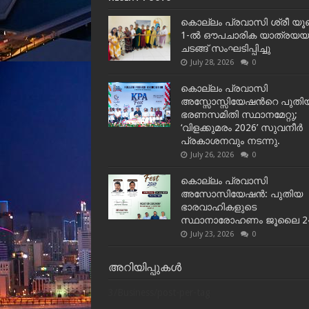
കൊല്ലം പ്രവാസി ശ്രീ യൂണി
1-ൽ ഔപചാരിക യാത്രയയപ്
ചടങ്ങ് സംഘടിപ്പിച്ചു
July 28, 2026
0
കൊല്ലം പ്രവാസി
അസ്സോസ്സിയേഷന്‍റെ പുതി
ഭരണസമിതി സ്ഥാനമേറ്റു;
‘വിളക്കുമരം 2026’ സുവനീർ
പ്രകാശനവും നടന്നു.
July 26, 2026
0
കൊല്ലം പ്രവാസി
അസോസിയേഷൻ: പുതിയ
ഭാരവാഹികളുടെ
സ്ഥാനാരോഹണം ജൂലൈ 24
July 23, 2026
0
അറിയിപ്പുകൾ
3/Business/post-per-tag