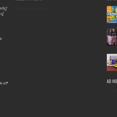
റ്റ്
3/news/post-per-tag
പ്
യ
AD H
-ന്*
3/Bea