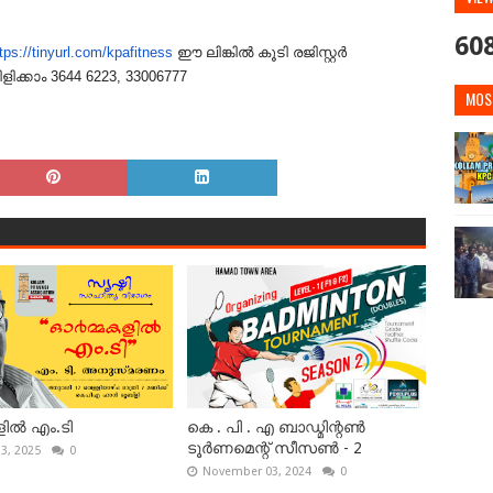
60
tps://tinyurl.com/kpafitness
ഈ ലിങ്കിൽ കൂടി രജിസ്റ്റർ
ക്കാം 3644 6223, 33006777
MOS
ിൽ എം.ടി
കെ . പി . എ ബാഡ്മിന്റൺ
ടൂർണമെന്റ് സീസൺ - 2
13, 2025
0
November 03, 2024
0