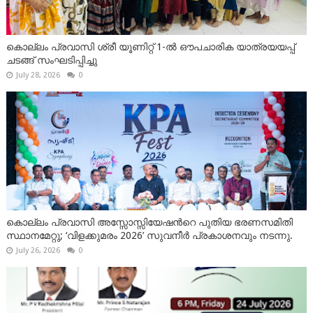
കൊല്ലം പ്രവാസി ശ്രീ യൂണിറ്റ് 1-ൽ ഔപചാരിക യാത്രയയപ്പ്
ചടങ്ങ് സംഘടിപ്പിച്ചു
July 28, 2026
0
കൊല്ലം പ്രവാസി അസ്സോസ്സിയേഷന്‍റെ പുതിയ ഭരണസമിതി
സ്ഥാനമേറ്റു; ‘വിളക്കുമരം 2026’ സുവനീർ പ്രകാശനവും നടന്നു.
July 26, 2026
0