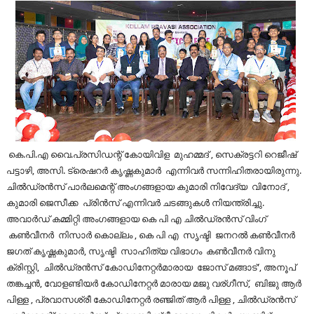
കെ.പി.എ വൈ.പ്രസിഡന്റ് കോയിവിള മുഹമ്മദ് , സെക്രട്ടറി റെജീഷ്
പട്ടാഴി, അസി. ട്രെഷറർ കൃഷ്ണകുമാർ എന്നിവർ സന്നിഹിതരായിരുന്നു.
ചിൽഡ്രൻസ് പാർലമെന്റ് അംഗങ്ങളായ കുമാരി നിവേദ്യ വിനോദ് ,
കുമാരി ജെസീക്ക പ്രിൻസ് എന്നിവര്‍ ചടങ്ങുകള്‍ നിയന്ത്രിച്ചു.
അവാർഡ് കമ്മിറ്റി അംഗങ്ങളായ കെ പി എ ചിൽഡ്രൻസ് വിംഗ്
കൺവീനർ നിസാർ കൊല്ലം , കെ പി എ സൃഷ്ടി ജനറൽ കൺവീനർ
ജഗത് കൃഷ്ണകുമാർ, സൃഷ്ടി സാഹിത്യ വിഭാഗം കൺവീനർ വിനു
ക്രിസ്റ്റി, ചിൽഡ്രൻസ് കോഡിനേറ്റർമാരായ ജോസ് മങ്ങാട്', അനൂപ്
തങ്കച്ചൻ, വോളണ്ടിയർ കോഡിനേറ്റർ മാരായ മജു വര്ഗീസ്, ബിജു ആർ
പിള്ള , പ്രവാസശ്രീ കോഡിനേറ്റർ രഞ്ജിത് ആർ പിള്ള , ചിൽഡ്രൻസ്