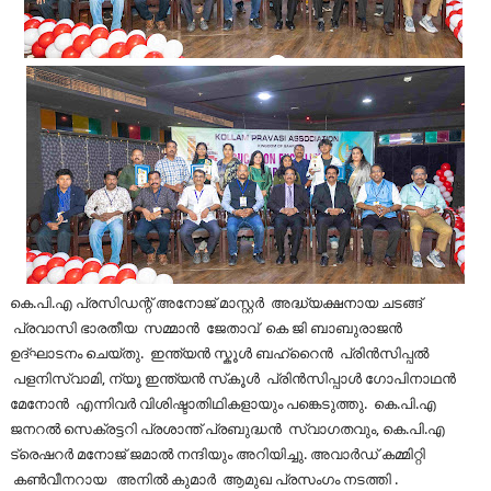
കെ.പി.എ പ്രസിഡന്റ് അനോജ് മാസ്റ്റർ അദ്ധ്യക്ഷനായ ചടങ്ങ്
പ്രവാസി ഭാരതീയ സമ്മാൻ ജേതാവ് കെ ജി ബാബുരാജൻ
ഉദ്ഘാടനം ചെയ്തു. ഇന്ത്യൻ സ്കൂൾ ബഹ്‌റൈൻ പ്രിൻസിപ്പൽ
പളനിസ്വാമി, ന്യൂ ഇന്ത്യൻ സ്‌കൂൾ പ്രിൻസിപ്പാൾ ഗോപിനാഥൻ
മേനോൻ എന്നിവർ വിശിഷ്ടാതിഥികളായും പങ്കെടുത്തു. കെ.പി.എ
ജനറൽ സെക്രട്ടറി പ്രശാന്ത് പ്രബുദ്ധൻ സ്വാഗതവും, കെ.പി.എ
ട്രെഷറർ മനോജ് ജമാൽ നന്ദിയും അറിയിച്ചു. അവാർഡ് കമ്മിറ്റി
കൺവീനറായ അനിൽ കുമാർ ആമുഖ പ്രസംഗം നടത്തി .