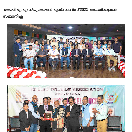
കെ.പി.എ എഡ്യൂക്കേഷൻ എക്സലൻസ് 2025 അവാർഡുകൾ
സമ്മാനിച്ചു