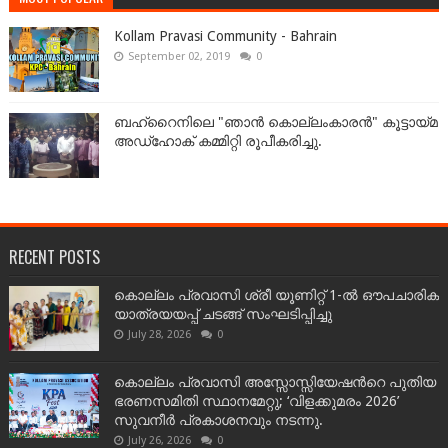
Kollam Pravasi Community - Bahrain
September 02, 2019
0
ബഹ്‌റൈനിലെ "ഞാൻ കൊല്ലംകാരൻ" കൂട്ടായ്‌മ
അഡ്‌ഹോക് കമ്മിറ്റി രൂപീകരിച്ചു.
RECENT POSTS
കൊല്ലം പ്രവാസി ശ്രീ യൂണിറ്റ് 1-ൽ ഔപചാരിക
യാത്രയയപ്പ് ചടങ്ങ് സംഘടിപ്പിച്ചു
July 28, 2026
0
കൊല്ലം പ്രവാസി അസ്സോസ്സിയേഷന്‍റെ പുതിയ
ഭരണസമിതി സ്ഥാനമേറ്റു; ‘വിളക്കുമരം 2026’
സുവനീർ പ്രകാശനവും നടന്നു.
July 26, 2026
0