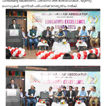
പാർലമെന്റ് മെംബേർസ്, പ്രവാസി ശ്രീ ഭാരവാഹികൾ , യൂണിറ്റ്
ഹെഡുകൾ എന്നിവർ പരിപാടിക്ക് നേതൃത്വം നൽകി.