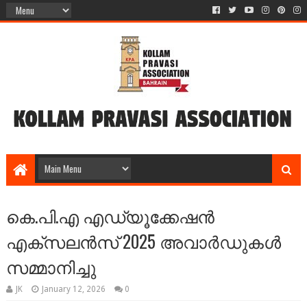
കെ.പി.എ എഡ്യൂക്കേഷൻ
എക്സലൻസ് 2025 അവാർഡുകൾ
സമ്മാനിച്ചു
JK
January 12, 2026
0