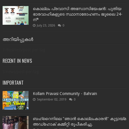
കൊല്ലം പ്രവാസി അസോസിയേഷൻ: പുതിയ
ഭാരവാഹികളുടെ സ്ഥാനാരോഹണം ജൂലൈ 24-
ന്*
July 23, 2026
0
അറിയിപ്പുകൾ
3/Business/post-per-tag
RECENT IN NEWS
3/news/post-per-tag
IMPORTANT
Kollam Pravasi Community - Bahrain
September 02, 2019
0
ബഹ്‌റൈനിലെ "ഞാൻ കൊല്ലംകാരൻ" കൂട്ടായ്‌മ
അഡ്‌ഹോക് കമ്മിറ്റി രൂപീകരിച്ചു.