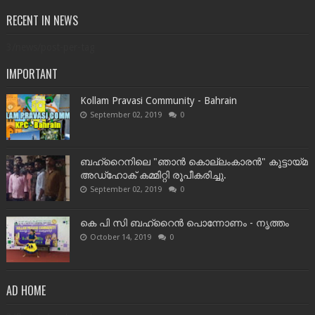
RECENT IN NEWS
3/news/post-per-tag
IMPORTANT
Kollam Pravasi Community - Bahrain
September 02, 2019
0
ബഹ്‌റൈനിലെ "ഞാൻ കൊല്ലംകാരൻ" കൂട്ടായ്‌മ
അഡ്‌ഹോക് കമ്മിറ്റി രൂപീകരിച്ചു.
September 02, 2019
0
കെ പി സി ബഹ്‌റൈൻ പൊന്നോണം - നൃത്തം
October 14, 2019
0
AD HOME