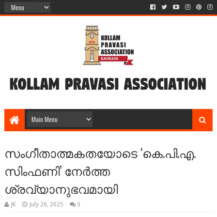
സംഗീതാത്മകതയോടെ ‘കെ.പി.എ.
സിംഫണി’ നേര്‍ത്ത
ശ്രവ്യാനുഭവമായി
JK
July 26, 2025
0