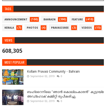
TAGS
(100)
(390)
(410)
ANNOUNCEMENT
BAHRAIN
FEATURE
(7)
(4)
(3)
(15)
KERALA
PHOTOS
PRAVASISREE
VIDEOS
VIEWS
608,305
MOST POPULAR
Kollam Pravasi Community - Bahrain
September 02, 2019
0
ബഹ്‌റൈനിലെ "ഞാൻ കൊല്ലംകാരൻ" കൂട്ടായ്‌മ
അഡ്‌ഹോക് കമ്മിറ്റി രൂപീകരിച്ചു.
September 02, 2019
0