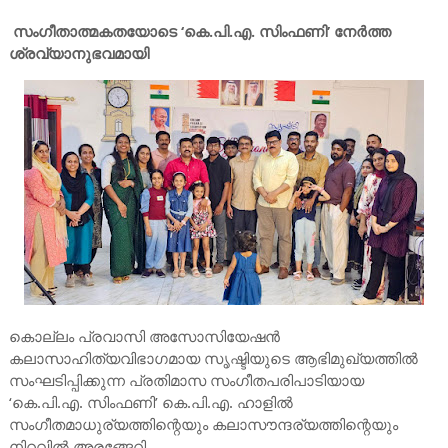
സംഗീതാത്മകതയോടെ ‘കെ.പി.എ. സിംഫണി’ നേര്‍ത്ത
ശ്രവ്യാനുഭവമായി
കൊല്ലം പ്രവാസി അസോസിയേഷൻ
കലാസാഹിത്യവിഭാഗമായ സൃഷ്ടിയുടെ ആഭിമുഖ്യത്തിൽ
സംഘടിപ്പിക്കുന്ന പ്രതിമാസ സംഗീതപരിപാടിയായ
‘കെ.പി.എ. സിംഫണി’ കെ.പി.എ. ഹാളിൽ
സംഗീതമാധുര്യത്തിന്റെയും കലാസൗന്ദര്യത്തിന്റെയും
നിറവിൽ അരങ്ങേറി.