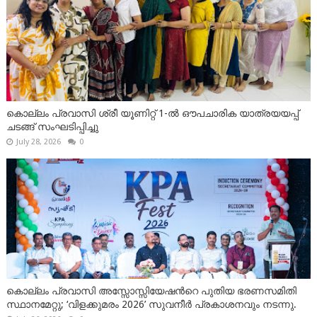
കൊല്ലം പ്രവാസി ശ്രീ യൂണിറ്റ് 1-ൽ ഔപചാരിക യാത്രയയപ്പ്
ചടങ്ങ് സംഘടിപ്പിച്ചു
July 28, 2026
0
കൊല്ലം പ്രവാസി അസ്സോസ്സിയേഷന്‍റെ പുതിയ ഭരണസമിതി
സ്ഥാനമേറ്റു; ‘വിളക്കുമരം 2026’ സുവനീർ പ്രകാശനവും നടന്നു.