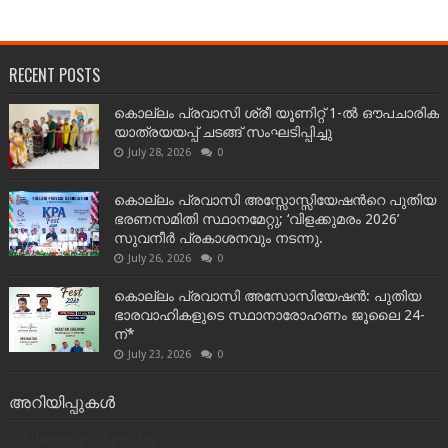
RECENT POSTS
കൊല്ലം പ്രവാസി ശ്രീ യൂണിറ്റ് 1-ൽ ഔപചാരിക
യാത്രയയപ്പ് ചടങ്ങ് സംഘടിപ്പിച്ചു
July 28, 2026
0
കൊല്ലം പ്രവാസി അസ്സോസ്സിയേഷന്‍റെ പുതിയ
ഭരണസമിതി സ്ഥാനമേറ്റു; ‘വിളക്കുമരം 2026’
സുവനീർ പ്രകാശനവും നടന്നു.
July 26, 2026
0
കൊല്ലം പ്രവാസി അസോസിയേഷൻ: പുതിയ
ഭാരവാഹികളുടെ സ്ഥാനാരോഹണം ജൂലൈ 24-
ന്*
July 23, 2026
0
അറിയിപ്പുകൾ
3/Business/post-per-tag