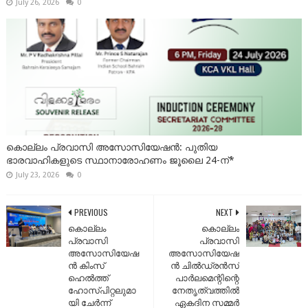
July 26, 2026
0
കൊല്ലം പ്രവാസി അസോസിയേഷൻ: പുതിയ
ഭാരവാഹികളുടെ സ്ഥാനാരോഹണം ജൂലൈ 24-ന്*
July 23, 2026
0
PREVIOUS
NEXT
കൊല്ലം
കൊല്ലം
പ്രവാസി
പ്രവാസി
അസോസിയേഷ
അസോസിയേഷ
ൻ കിംസ്
ന്‍ ചില്‍ഡ്രന്‍സ്
ഹെൽത്ത്
പാർലമെന്റിന്റെ
ഹോസ്പിറ്റലുമാ
നേതൃത്വത്തില്‍
യി ചേർന്ന്
ഏകദിന സമ്മര്‍