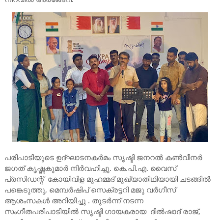
പരിപാടിയുടെ ഉദ്ഘാടനകർമം സൃഷ്ടി ജനറൽ കൺവീനർ
ജഗത് കൃഷ്ണകുമാർ നിർവഹിച്ചു. കെ.പി.എ. വൈസ്
പ്രസിഡന്റ് കോയിവിള മുഹമ്മദ് മുഖ്യാതിഥിയായി ചടങ്ങിൽ
പങ്കെടുത്തു, മെമ്പർഷിപ് സെക്രട്ടറി മജു വർഗീസ്
ആശംസകൾ അറിയിച്ചു . തുടർന്ന് നടന്ന
സംഗീതപരിപാടിയിൽ സൃഷ്ടി ഗായകരായ ദിൽഷാദ് രാജ്,