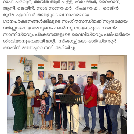
റാഫി പരവൂർ, അജിത് ആർ പിള്ള, ഹരിശങ്കർ, റൈഹാന,
ആനി, ജെയിൻ, സാദ് സനോഫർ, റിംഷ റാഫി , റെജിൻ,
രുദ്ര എന്നിവർ തങ്ങളുടെ മനോഹരമായ
ഗാനപ്രകടനങ്ങൾക്കിലൂടെ സംഗീതസന്ധ്യക്ക് സുന്ദരമായ
വർണ്ണാഭമായ അനുഭവം പകർന്നു.ഗായകരുടെ സമഗ്ര
സാന്നിധ്യവും പ്രകടനങ്ങളുടെ വൈവിധ്യവും പരിപാടിയെ
ശ്രവ്യാനുഭവമായി മാറ്റി. സിംഗേഴ്സ് കോ-ഓർഡിനേറ്റർ
ഷാഹിൻ മഞ്ഞപ്പാറ നന്ദി അറിയിച്ചു.