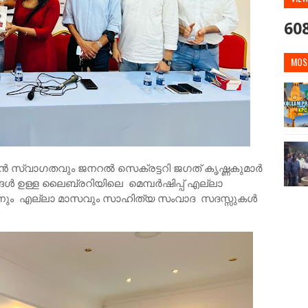
60
MOS
ചൻ സ്വാഗതവും ജനറൽ സെക്രട്ടറി ജഗത് കൃഷ്ണകുമാർ
കങ്ങൾ ഉള്ള ലൈബ്രറിയിലെ മെമ്പർഷിപ്പ് എല്ലാ
ന്നും എല്ലാ മാസവും സാഹിത്യ സംവാദ സദസ്സുകൾ