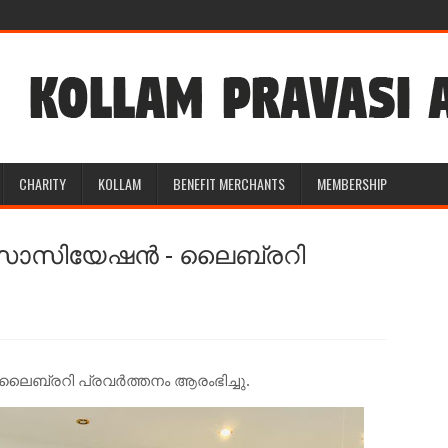
CHARITY
KOLLAM
BENEFIT MERCHANTS
MEMBERSHIP
സോസിയേഷൻ - ലൈബ്രറി
്രറി പ്രവർത്തനം ആരംഭിച്ചു.