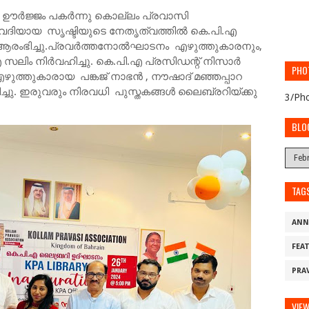
‍ ഊര്‍ജ്ജം പകര്‍ന്നു കൊല്ലം പ്രവാസി
ിയായ സൃഷ്ടിയുടെ നേതൃത്വത്തിൽ കെ.പി.എ
ആരംഭിച്ചു.പ്രവർത്തനോൽഘാടനം എഴുത്തുകാരനും,
ലിം നിർവഹിച്ചു. കെ.പി.എ പ്രസിഡന്റ് നിസാർ
PHO
ഴുത്തുകാരായ പങ്കജ് നാഭൻ , നൗഷാദ് മഞ്ഞപ്പാറ
്ചു. ഇരുവരും നിരവധി പുസ്തകങ്ങൾ ലൈബ്രറിയ്ക്കു
3/Pho
BLO
TAG
ANN
FEA
PRA
VIE