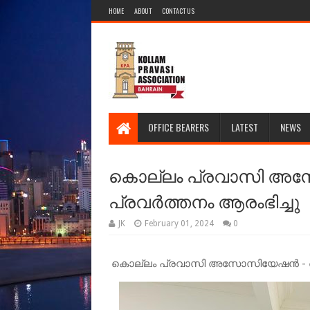
HOME
ABOUT
CONTACT US
OFFICE BEARERS
LATEST
NEWS
കൊല്ലം പ്രവാസി അ
പ്രവർത്തനം ആരംഭിച്ചു
JK
February 01, 2024
0
കൊല്ലം പ്രവാസി അസോസിയേഷൻ - ലൈബ