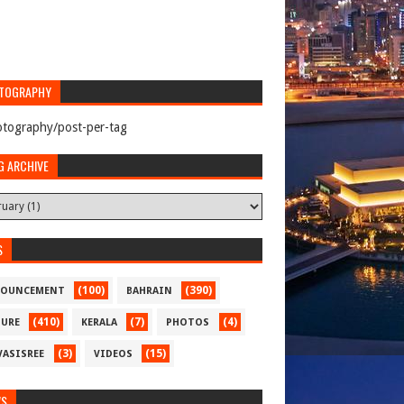
TOGRAPHY
tography/post-per-tag
G ARCHIVE
S
(100)
(390)
OUNCEMENT
BAHRAIN
(410)
(7)
(4)
TURE
KERALA
PHOTOS
(3)
(15)
VASISREE
VIDEOS
WS