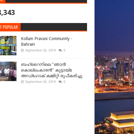
8,343
T POPULAR
Kollam Pravasi Community -
Bahrain
September 02, 2019
0
ബഹ്‌റൈനിലെ "ഞാൻ
കൊല്ലംകാരൻ" കൂട്ടായ്‌മ
അഡ്‌ഹോക് കമ്മിറ്റി രൂപീകരിച്ചു.
September 02, 2019
0