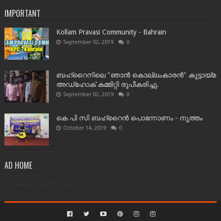
IMPORTANT
Kollam Pravasi Community - Bahrain
September 02, 2019
0
ബഹ്‌റൈനിലെ "ഞാൻ കൊല്ലംകാരൻ" കൂട്ടായ്‌മ
അഡ്‌ഹോക് കമ്മിറ്റി രൂപീകരിച്ചു.
September 02, 2019
0
കെ പി സി ബഹ്‌റൈൻ പൊന്നോണം - നൃത്തം
October 14, 2019
0
AD HOME
3/Beauty/post-per-tag