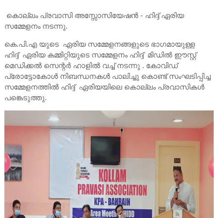
കൊല്ലം പ്രവാസി അസ്സോസിയേഷന്‍ - ഹിദ്ദ് ഏരിയ
സമ്മേളനം നടന്നു.
കെ.പി.എ യുടെ ഏരിയ സമ്മേളനങ്ങളുടെ ഭാഗമായുള്ള
ഹിദ്ദ് ഏരിയ കമ്മിറ്റിയുടെ സമ്മേളനം ഹിദ്ദ് മിഡിൽ ഈസ്റ്റ്
മെഡിക്കൽ സെന്റർ ഹാളിൽ വച്ച് നടന്നു . കോവിഡ്
പ്രോട്ടോകോൾ നിബന്ധനകൾ പാലിച്ചു കൊണ്ട് സംഘടിപ്പിച്ച
സമ്മേളനത്തിൽ ഹിദ്ദ് ഏരിയയിലെ കൊല്ലം പ്രവാസികൾ
പങ്കെടുത്തു.