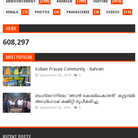
(100)
(390)
(410)
ANNOUNCEMENT
BAHRAIN
FEATURE
(7)
(4)
(3)
(15)
KERALA
PHOTOS
PRAVASISREE
VIDEOS
VIEWS
608,297
MOST POPULAR
Kollam Pravasi Community - Bahrain
September 02, 2019
0
ബഹ്‌റൈനിലെ "ഞാൻ കൊല്ലംകാരൻ" കൂട്ടായ്‌മ
അഡ്‌ഹോക് കമ്മിറ്റി രൂപീകരിച്ചു.
September 02, 2019
0
RECENT POSTS