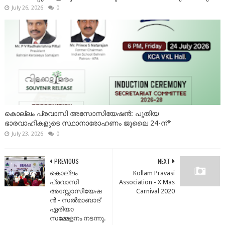
July 26, 2026
0
കൊല്ലം പ്രവാസി അസോസിയേഷൻ: പുതിയ
ഭാരവാഹികളുടെ സ്ഥാനാരോഹണം ജൂലൈ 24-ന്*
July 23, 2026
0
PREVIOUS
NEXT
കൊല്ലം
Kollam Pravasi
പ്രവാസി
Association - X'Mas
അസ്സോസിയേഷ
Carnival 2020
ന്‍ - സൽമാബാദ്
ഏരിയാ
സമ്മേളനം നടന്നു.