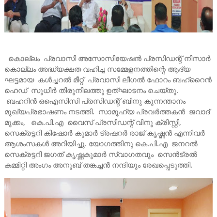
കൊല്ലം പ്രവാസി അസോസിയേഷൻ പ്രസിഡന്റ് നിസാർ
കൊല്ലം അദ്ധ്യക്ഷത വഹിച്ച സമ്മേളനത്തിന്റെ ആദ്യ
ഘട്ടമായ കൾച്ചറൽ മീറ്റ് പ്രവാസി ലീഗൽ ഫോറം ബഹ്‌റൈൻ
ഹെഡ് സുധീർ തിരുനിലത്തു ഉത്‌ഘാടനം ചെയ്തു.
ബഹറിൻ ഒഐസിസി പ്രസിഡന്റ് ബിനു കുന്നന്താനം
മുഖ്യപ്രഭാഷണം നടത്തി. സാമൂഹ്യ പ്രവർത്തകൻ ജവാദ്
മുക്കം, കെ.പി.എ വൈസ് പ്രസിഡന്റ് വിനു ക്രിസ്റ്റി,
സെക്രട്ടറി കിഷോർ കുമാർ ട്രഷറർ രാജ് കൃഷ്ണൻ എന്നിവർ
ആശംസകൾ അറിയിച്ചു. യോഗത്തിനു കെ.പി.എ ജനറൽ
സെക്രട്ടറി ജഗത് കൃഷ്ണകുമാർ സ്വാഗതവും സെൻട്രൽ
കമ്മിറ്റി അംഗം അനൂബ് തങ്കച്ചൻ നന്ദിയും രേഖപ്പെടുത്തി.