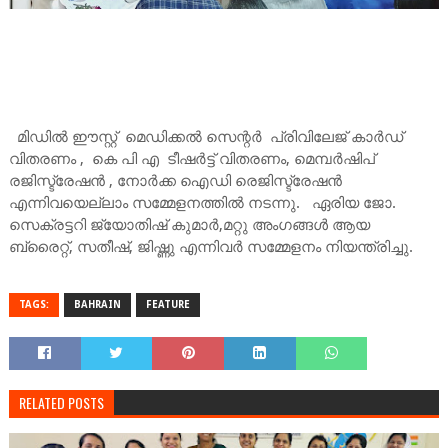
മിഡിൽ ഈസ്റ്റ് മെഡിക്കൽ സെന്റർ പ്രിവിലേജ് കാർഡ്
വിതരണം , കെ പി എ ടീഷർട്ട് വിതരണം, മെമ്പർഷിപ്
രജിസ്ട്രേഷൻ , നോർക്ക ഐഡി രെജിസ്ട്രേഷൻ
എന്നിവയെല്ലാം സമ്മേളനത്തിൽ നടന്നു. ഏരിയ ജോ.
സെക്രട്ടറി ജ്യോതിഷ് കുമാർ,മറ്റു അംഗങ്ങൾ ആയ
ബ്രൈറ്റ്, സതീഷ്, ജിഷ്ണു എന്നിവർ സമ്മേളനം നിയന്ത്രിച്ചു.
TAGS:
BAHRAIN
FEATURE
RELATED POSTS