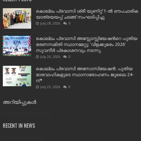
കൊല്ലം പ്രവാസി ശ്രീ യൂണിറ്റ് 1-ൽ ഔപചാരിക
യാത്രയയപ്പ് ചടങ്ങ് സംഘടിപ്പിച്ചു
July 28, 2026
0
കൊല്ലം പ്രവാസി അസ്സോസ്സിയേഷന്‍റെ പുതിയ
ഭരണസമിതി സ്ഥാനമേറ്റു; ‘വിളക്കുമരം 2026’
സുവനീർ പ്രകാശനവും നടന്നു.
July 26, 2026
0
കൊല്ലം പ്രവാസി അസോസിയേഷൻ: പുതിയ
ഭാരവാഹികളുടെ സ്ഥാനാരോഹണം ജൂലൈ 24-
ന്*
July 23, 2026
0
അറിയിപ്പുകൾ
3/Business/post-per-tag
RECENT IN NEWS
3/news/post-per-tag