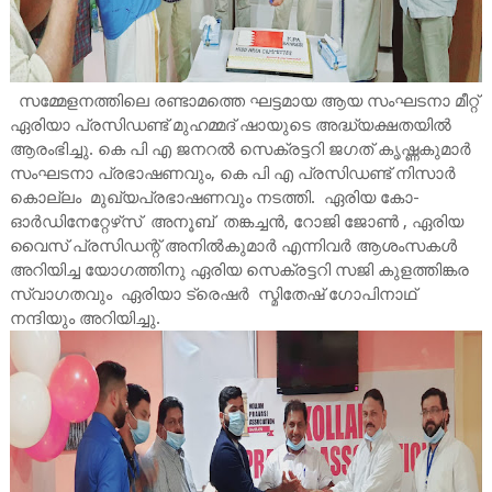
സമ്മേളനത്തിലെ രണ്ടാമത്തെ ഘട്ടമായ ആയ സംഘടനാ മീറ്റ്
ഏരിയാ പ്രസിഡണ്ട് മുഹമ്മദ് ഷായുടെ അദ്ധ്യക്ഷതയിൽ
ആരംഭിച്ചു. കെ പി എ ജനറൽ സെക്രട്ടറി ജഗത് കൃഷ്ണകുമാർ
സംഘടനാ പ്രഭാഷണവും, കെ പി എ പ്രസിഡണ്ട് നിസാർ
കൊല്ലം മുഖ്യപ്രഭാഷണവും നടത്തി. ഏരിയ കോ-
ഓർഡിനേറ്റേഴ്‌സ് അനൂബ് തങ്കച്ചൻ, റോജി ജോൺ , ഏരിയ
വൈസ് പ്രസിഡന്റ് അനിൽകുമാർ എന്നിവർ ആശംസകൾ
അറിയിച്ച യോഗത്തിനു ഏരിയ സെക്രട്ടറി സജി കുളത്തിങ്കര
സ്വാഗതവും ഏരിയാ ട്രെഷർ സ്മിതേഷ് ഗോപിനാഥ്
നന്ദിയും അറിയിച്ചു.