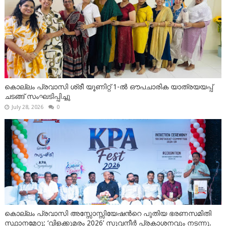
കൊല്ലം പ്രവാസി ശ്രീ യൂണിറ്റ് 1-ൽ ഔപചാരിക യാത്രയയപ്പ്
ചടങ്ങ് സംഘടിപ്പിച്ചു
July 28, 2026
0
കൊല്ലം പ്രവാസി അസ്സോസ്സിയേഷന്‍റെ പുതിയ ഭരണസമിതി
സ്ഥാനമേറ്റു; ‘വിളക്കുമരം 2026’ സുവനീർ പ്രകാശനവും നടന്നു.