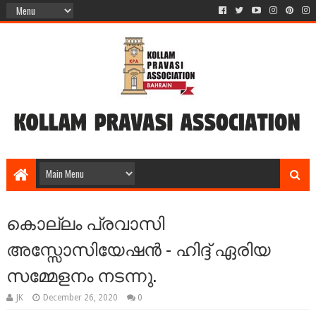
കൊല്ലം പ്രവാസി
അസ്സോസിയേഷന്‍ - ഹിദ്ദ് ഏരിയ
സമ്മേളനം നടന്നു.
JK
December 26, 2020
0